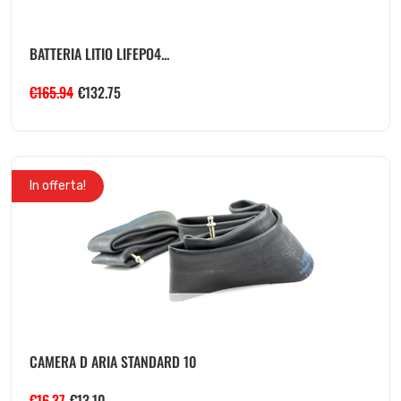
BATTERIA LITIO LIFEPO4...
€
165.94
€
132.75
In offerta!
CAMERA D ARIA STANDARD 10
€
16.37
€
13.10