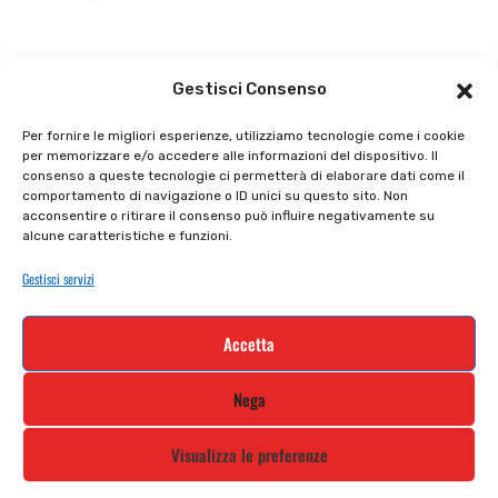
Il punto vendita
Carrello
Gestisci Consenso
Il mio account
checkout
Per fornire le migliori esperienze, utilizziamo tecnologie come i cookie
per memorizzare e/o accedere alle informazioni del dispositivo. Il
Privacy policy
Tutti prodotti
consenso a queste tecnologie ci permetterà di elaborare dati come il
comportamento di navigazione o ID unici su questo sito. Non
Cookie policy
Termini e condizioni
acconsentire o ritirare il consenso può influire negativamente su
alcune caratteristiche e funzioni.
Supporto e contatti
Resi e rimborsi
Gestisci servizi
Newsletter
Accetta
Iscriviti alla nostra newsletter e rimani
Nega
aggiornato
Visualizza le preferenze