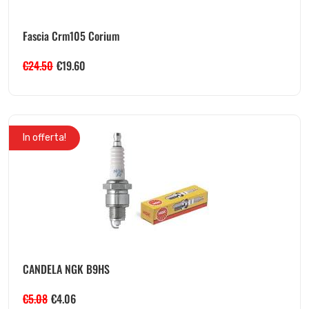
Fascia Crm105 Corium
€
24.50
€
19.60
In offerta!
CANDELA NGK B9HS
€
5.08
€
4.06