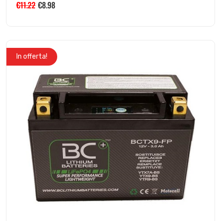
€
11.22
€
8.98
In offerta!