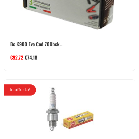
Bc K900 Evo Cod 700bck...
€
92.72
€
74.18
In offerta!