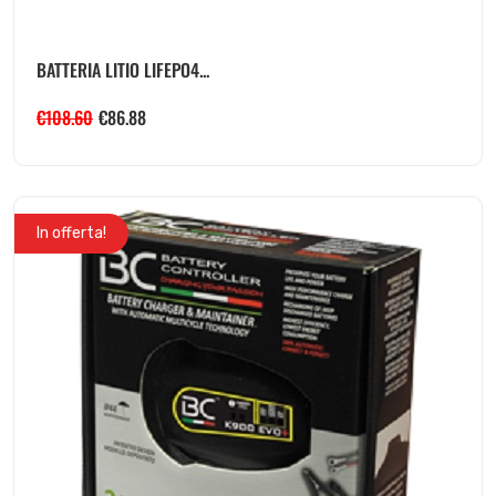
BATTERIA LITIO LIFEPO4...
€
108.60
€
86.88
In offerta!