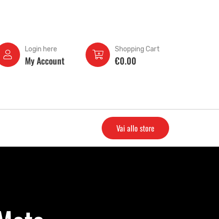
Login here
Shopping Cart
My Account
€
0.00
Vai allo store