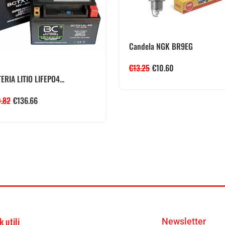
Candela NGK BR9EG
€
13.25
€
10.60
ERIA LITIO LIFEPO4...
0.82
€
136.66
k utili
Newsletter