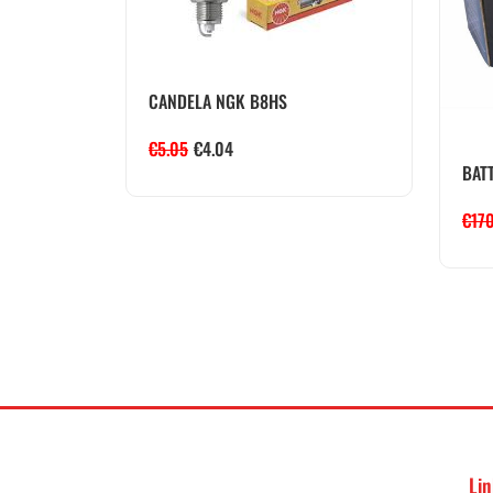
CANDELA NGK B8HS
€
5.05
€
4.04
BATT
€
17
Lin