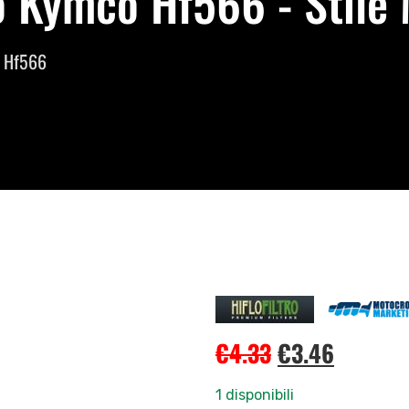
Flo Kymco Hf566 - Stile
o Hf566
€
4.33
€
3.46
1 disponibili