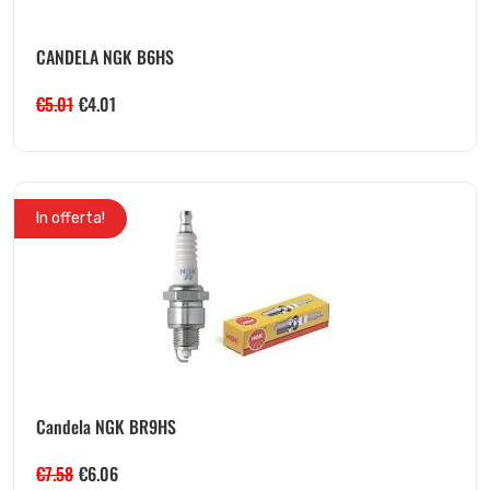
CANDELA NGK B6HS
€
5.01
€
4.01
In offerta!
Candela NGK BR9HS
€
7.58
€
6.06