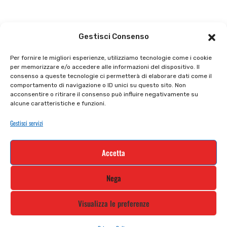
Il punto vendita
Carrello
Gestisci Consenso
Il mio account
checkout
Per fornire le migliori esperienze, utilizziamo tecnologie come i cookie
per memorizzare e/o accedere alle informazioni del dispositivo. Il
Privacy policy
Tutti prodotti
consenso a queste tecnologie ci permetterà di elaborare dati come il
comportamento di navigazione o ID unici su questo sito. Non
Cookie policy
Termini e condizioni
acconsentire o ritirare il consenso può influire negativamente su
alcune caratteristiche e funzioni.
Supporto e contatti
Resi e rimborsi
Gestisci servizi
Newsletter
Accetta
Iscriviti alla nostra newsletter e rimani
Nega
aggiornato
Visualizza le preferenze