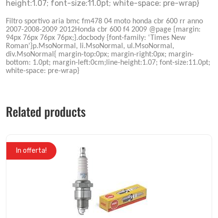
height:1.07; font-size:11.0pt; white-space: pre-wrap}
Filtro sportivo aria bmc fm478 04 moto honda cbr 600 rr anno
2007-2008-2009 2012Honda cbr 600 f4 2009 @page {margin:
94px 76px 76px 76px;}.docbody {font-family: ‘Times New
Roman’}p.MsoNormal, li.MsoNormal, ul.MsoNormal,
div.MsoNormal{ margin-top:0px; margin-right:0px; margin-
bottom: 1.0pt; margin-left:0cm;line-height:1.07; font-size:11.0pt;
white-space: pre-wrap}
Related products
In offerta!