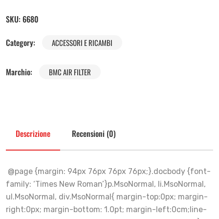
SKU:
6680
Category:
ACCESSORI E RICAMBI
Marchio:
BMC AIR FILTER
Descrizione
Recensioni (0)
@page {margin: 94px 76px 76px 76px;}.docbody {font-
family: ‘Times New Roman’}p.MsoNormal, li.MsoNormal,
ul.MsoNormal, div.MsoNormal{ margin-top:0px; margin-
right:0px; margin-bottom: 1.0pt; margin-left:0cm;line-