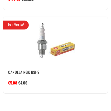
In offerta!
CANDELA NGK B9HS
€
5.08
€
4.06