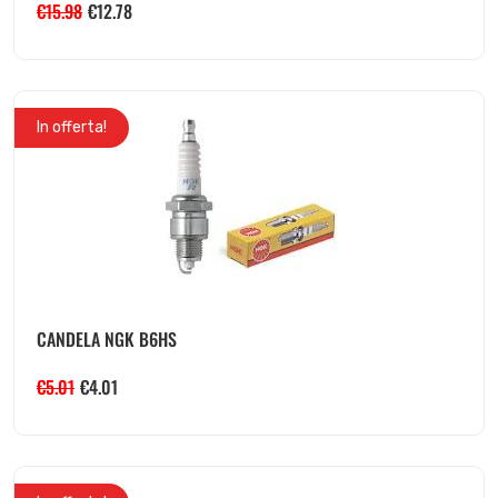
€
15.98
€
12.78
In offerta!
CANDELA NGK B6HS
€
5.01
€
4.01