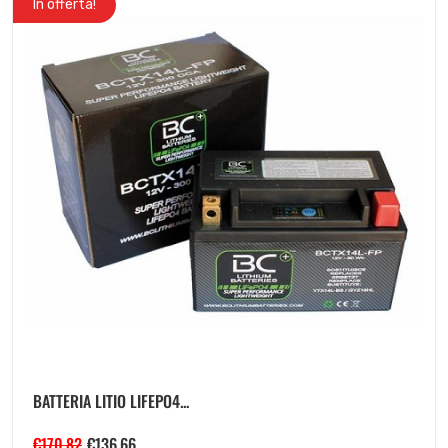
In offerta!
BATTERIA LITIO LIFEPO4...
€
170.82
€
136.66