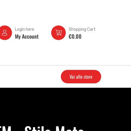
Login here
Shopping Cart
My Account
€
0.00
Vai allo store