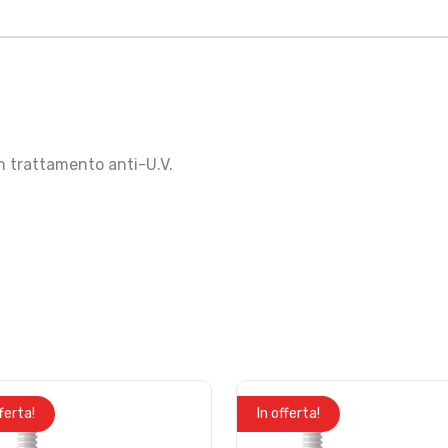
n trattamento anti-U.V.
fferta!
In offerta!