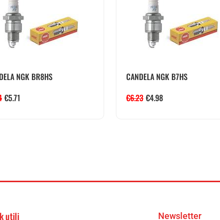
DELA NGK BR8HS
CANDELA NGK B7HS
4
€
5.71
€
6.23
€
4.98
k utili
Newsletter