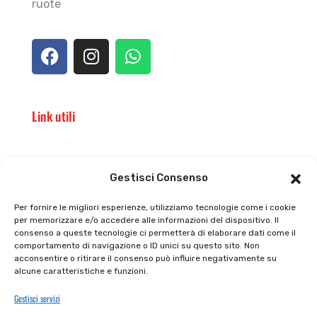
ruote
Link utili
Il punto vendita
Carrello
Gestisci Consenso
Il mio account
checkout
Per fornire le migliori esperienze, utilizziamo tecnologie come i cookie
per memorizzare e/o accedere alle informazioni del dispositivo. Il
Privacy policy
Tutti prodotti
consenso a queste tecnologie ci permetterà di elaborare dati come il
comportamento di navigazione o ID unici su questo sito. Non
Cookie policy
Termini e condizioni
acconsentire o ritirare il consenso può influire negativamente su
alcune caratteristiche e funzioni.
Supporto e contatti
Resi e rimborsi
Gestisci servizi