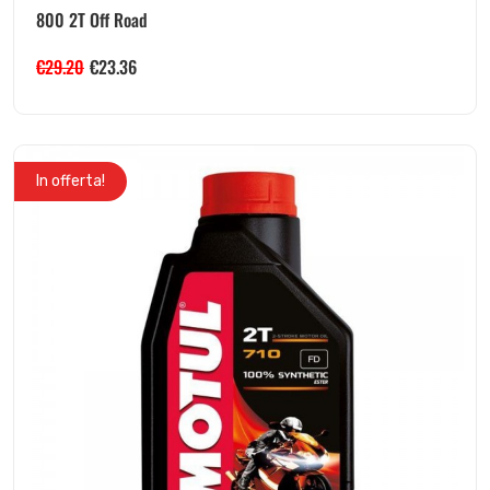
800 2T Off Road
€
29.20
€
23.36
In offerta!