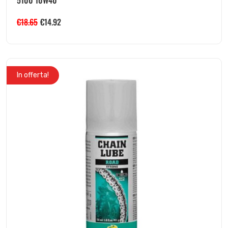
5100 10W40
€
18.65
€
14.92
In offerta!