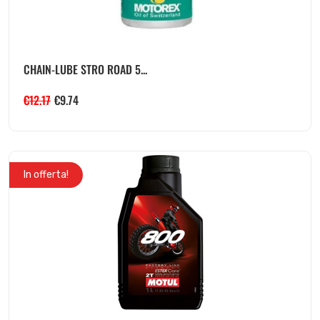
CHAIN-LUBE STRO ROAD 5...
€
12.17
€
9.74
In offerta!