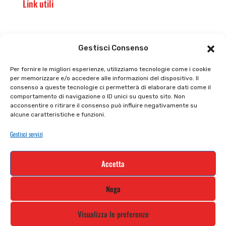
Link utili
Il punto vendita
Carrello
Gestisci Consenso
Il mio account
checkout
Per fornire le migliori esperienze, utilizziamo tecnologie come i cookie
per memorizzare e/o accedere alle informazioni del dispositivo. Il
Privacy policy
Tutti prodotti
consenso a queste tecnologie ci permetterà di elaborare dati come il
comportamento di navigazione o ID unici su questo sito. Non
Cookie policy
Termini e condizioni
acconsentire o ritirare il consenso può influire negativamente su
alcune caratteristiche e funzioni.
Supporto e contatti
Resi e rimborsi
Gestisci servizi
Newsletter
Accetta
Iscriviti alla nostra newsletter e rimani
Nega
aggiornato
Visualizza le preferenze