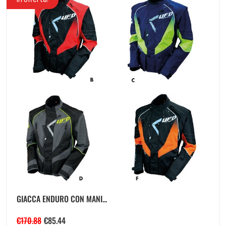
GIACCA ENDURO CON MANI...
€
170.88
€
85.44