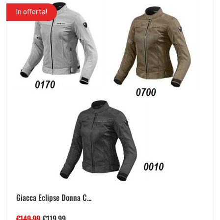
In offerta!
Giacca Eclipse Donna C...
€
149.99
€
119.99