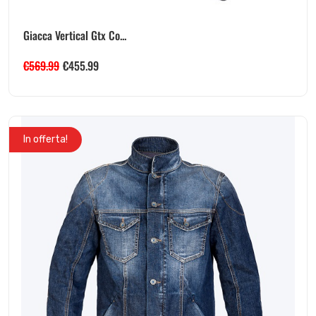
Giacca Vertical Gtx Co...
€
569.99
€
455.99
In offerta!