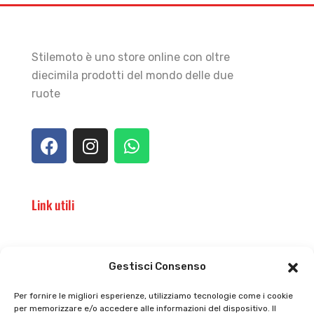
Stilemoto è uno store online con oltre
diecimila prodotti del mondo delle due
ruote
Link utili
Il punto vendita
Carrello
Gestisci Consenso
Il mio account
checkout
Per fornire le migliori esperienze, utilizziamo tecnologie come i cookie
per memorizzare e/o accedere alle informazioni del dispositivo. Il
Privacy policy
Tutti prodotti