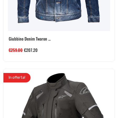
Giubbino Denim Twaron ...
€
259.00
€
207.20
In offerta!