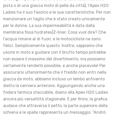
pista o di una giacca moto di pelle da città), l’Apex H2O
Ladies ha il suo fascino e le sue caratteristiche. Per non
menzionare un taglio che è stato creato unicamente
per le donne. La sua impermeabilità è data dalla
membrana fissa hydratex|Z-liner. Cosa vuol dire? Che
l’acqua rimane al di fuori, e le motocicliste ne sono
felici. Semplicemente questo. Inoltre, sappiamo che
uscire in moto e guidare con il brutto tempo potrebbe
non essere il massimo del divertimento, ma possiamo
certamente renderlo possibile, e anche piacevole! Per
assicurarsi ulteriormente che il freddo non entri nella
giacca da moto, abbiamo incluso un lembo antivento
dietro la cerniera anteriore. Aggiungendo anche una
fodera termica staccabile, diamo alla Apex H2O Ladies
ancora più versatilità stagionale. E per finire, la grafica
audace che attraversa il petto, la parte superiore della
schiena e le spalle rappresenta un messaggio: “Andrò