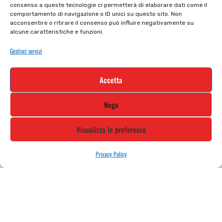
consenso a queste tecnologie ci permetterà di elaborare dati come il
comportamento di navigazione o ID unici su questo sito. Non
Cookie policy
Termini e condizioni
acconsentire o ritirare il consenso può influire negativamente su
alcune caratteristiche e funzioni.
Supporto e contatti
Resi e rimborsi
Gestisci servizi
Newsletter
Accetta
Iscriviti alla nostra newsletter e rimani
Nega
aggiornato
Visualizza le preferenze
Privacy Policy
STILE MOTO DI ALBANI LORETTA VIA A. CRESPI, 224, 24045 FARA
GERA D’ADDA BG TEL: 0363 399792 EMAIL: INFO@STILEMOTO.IT
Copyright © 2021 Stilemoto All Rights Reserved.