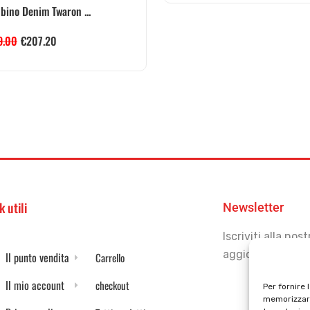
bino Denim Twaron ...
9.00
€
207.20
k utili
Newsletter
Iscriviti alla no
aggiornato
Il punto vendita
Carrello
Il mio account
checkout
Per fornire 
memorizzare