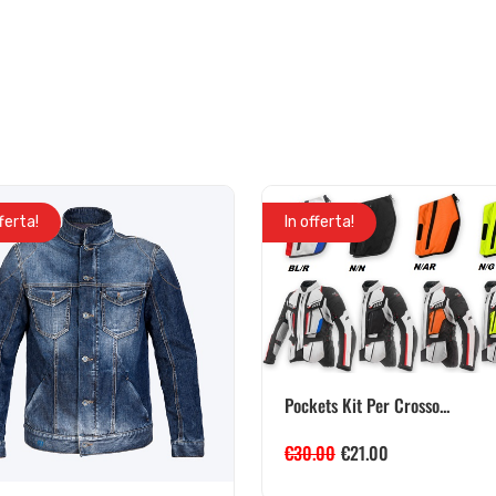
fferta!
In offerta!
Pockets Kit Per Crosso...
€
30.00
€
21.00