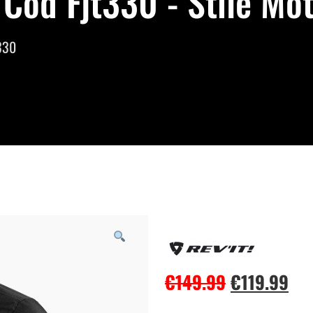
 Cod Fjt330 - Stile Mo
t330
€
149.99
€
119.99