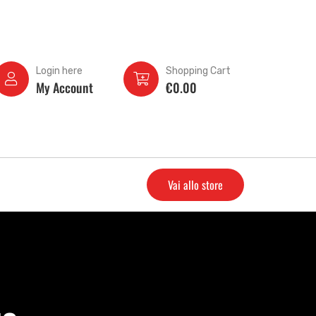
Login here
Shopping Cart
My Account
€
0.00
Vai allo store