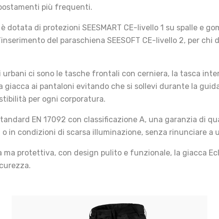
postamenti più frequenti.
a è dotata di protezioni SEESMART CE-livello 1 su spalle e g
 l’inserimento del paraschiena SEESOFT CE-livello 2, per chi 
i urbani ci sono le tasche frontali con cerniera, la tasca inter
 giacca ai pantaloni evitando che si sollevi durante la guida.
tibilità per ogni corporatura.
standard EN 17092 con classificazione A, una garanzia di qual
ali o in condizioni di scarsa illuminazione, senza rinunciare a 
ma protettiva, con design pulito e funzionale, la giacca Ecli
sicurezza.