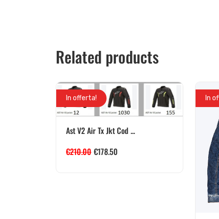
Related products
In offerta!
In o
Ast V2 Air Tx Jkt Cod ...
€
210.00
€
178.50