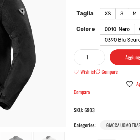
Taglia
XS
S
M
Colore
0010 Nero
0390 Blu Scur
Aggiungi
Wishlist
Compare
Ag
Compara
SKU:
6903
Categories:
GIACCA UOMO TRAF