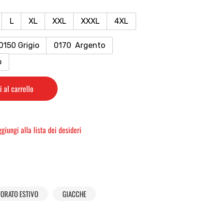
L
XL
XXL
XXXL
4XL
0150 Grigio
0170 Argento
o
 al carrello
giungi alla lista dei desideri
ORATO ESTIVO
GIACCHE