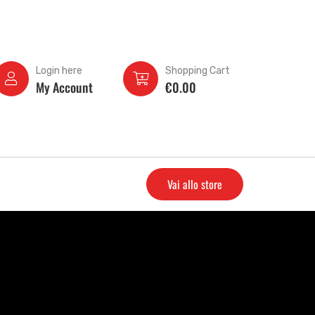
Login here
Shopping Cart
My Account
€
0.00
Vai allo store