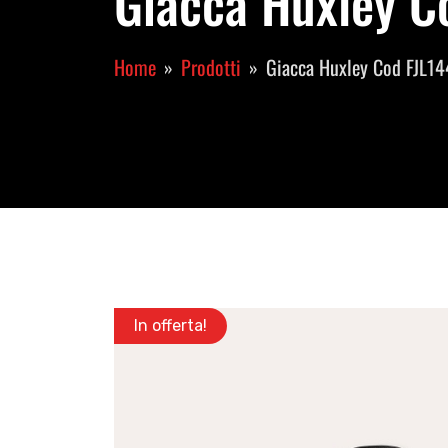
Giacca Huxley Co
Home
Prodotti
Giacca Huxley Cod FJL14
In offerta!