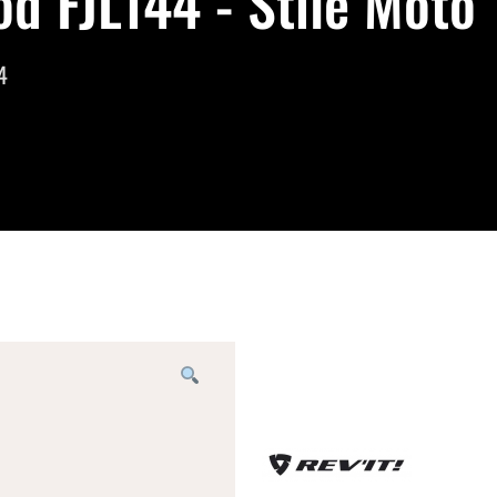
d FJL144 - Stile Moto
4