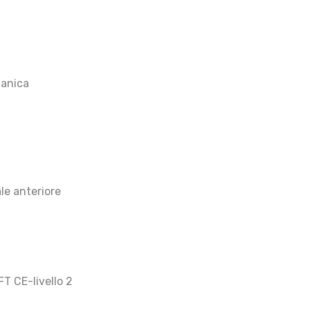
manica
ale anteriore
T CE-livello 2