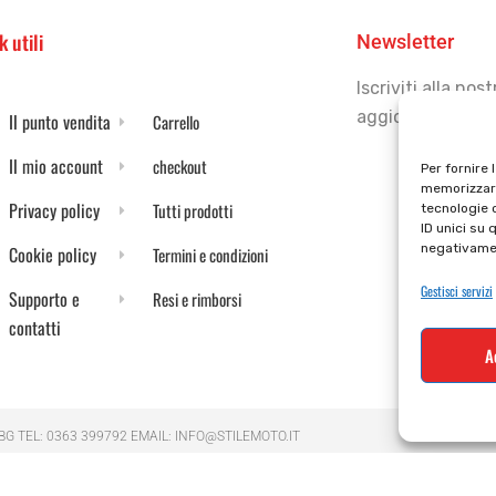
k utili
Newsletter
Iscriviti alla no
aggiornato
Il punto vendita
Carrello
Il mio account
checkout
Per fornire 
memorizzare
Privacy policy
Tutti prodotti
tecnologie 
ID unici su 
negativamen
Cookie policy
Termini e condizioni
Gestisci servizi
Supporto e
Resi e rimborsi
contatti
A
 BG TEL: 0363 399792 EMAIL: INFO@STILEMOTO.IT