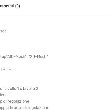
ecensioni (0)
asca
Stop”.”3D-Mesh”; “2D-Mesh”
, T+ T-
 Livello 1 o Livello 2
iori
p di regolazione
pio tirante di regolazione