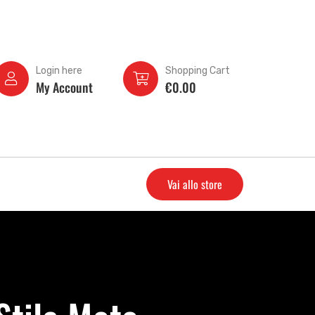
Login here
Shopping Cart
My Account
€
0.00
Vai allo store