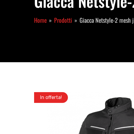
Giacca Netstyle-
Home
Prodotti
Giacca Netstyle-2 mesh 
In offerta!