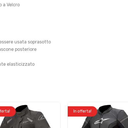
p a Velcro
essere usata soprasotto
tascone posteriore
te elasticizzato
fferta!
In offerta!