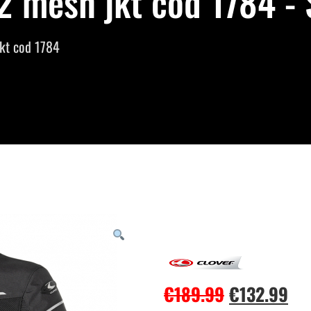
2 mesh jkt cod 1784 - 
jkt cod 1784
€
189.99
€
132.99