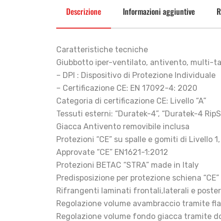
Descrizione
Informazioni aggiuntive
R
Caratteristiche tecniche
Giubbotto iper-ventilato, antivento, multi-t
– DPI : Dispositivo di Protezione Individuale
– Certificazione CE: EN 17092-4: 2020
Categoria di certificazione CE: Livello “A”
Tessuti esterni: “Duratek-4”, “Duratek-4 Rip
Giacca Antivento removibile inclusa
Protezioni “CE” su spalle e gomiti di Livello 1
Approvate “CE” EN1621-1:2012
Protezioni BETAC “STRA” made in Italy
Predisposizione per protezione schiena “CE” di
Rifrangenti laminati frontali,laterali e poster
Regolazione volume avambraccio tramite fla
Regolazione volume fondo giacca tramite dop