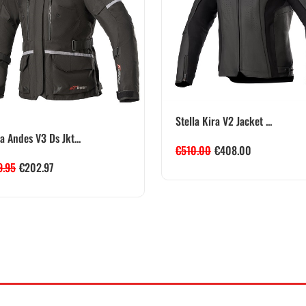
Stella Kira V2 Jacket ...
la Andes V3 Ds Jkt...
€
510.00
€
408.00
9.95
€
202.97