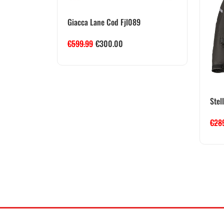
Giacca Lane Cod Fjl089
€
599.99
€
300.00
Stel
€
28