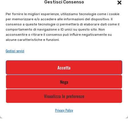
Gestisci Consenso
Il mio account
checkout
Per fornire le migliori esperienze, utilizziamo tecnologie come i cookie
per memorizzare e/o accedere alle informazioni del dispositivo. Il
Privacy policy
Tutti prodotti
consenso a queste tecnologie ci permetterà di elaborare dati come il
comportamento di navigazione o ID unici su questo sito. Non
Cookie policy
Termini e condizioni
acconsentire o ritirare il consenso può influire negativamente su
alcune caratteristiche e funzioni.
Supporto e contatti
Resi e rimborsi
Gestisci servizi
Newsletter
Accetta
Iscriviti alla nostra newsletter e rimani
Nega
aggiornato
Visualizza le preferenze
Privacy Policy
STILE MOTO DI ALBANI LORETTA VIA A. CRESPI, 224, 24045 FARA
GERA D’ADDA BG TEL: 0363 399792 EMAIL: INFO@STILEMOTO.IT