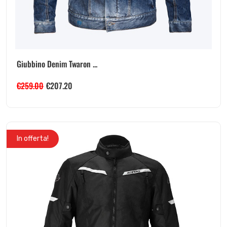
Giubbino Denim Twaron ...
€
259.00
€
207.20
In offerta!