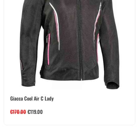
Giacca Cool Air C Lady
€
170.00
€
119.00