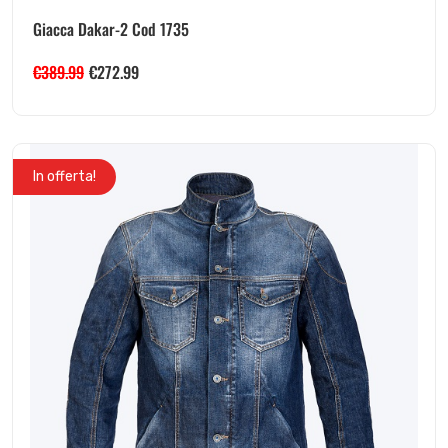
Giacca Dakar-2 Cod 1735
€
389.99
€
272.99
In offerta!