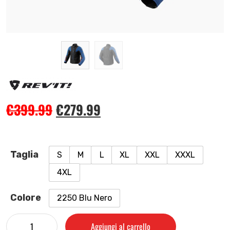
€
399.99
€
279.99
Taglia
S
M
L
XL
XXL
XXXL
4XL
Colore
2250 Blu Nero
Aggiungi al carrello