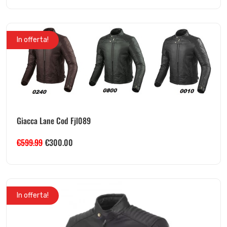
In offerta!
Giacca Lane Cod Fjl089
€
599.99
€
300.00
In offerta!