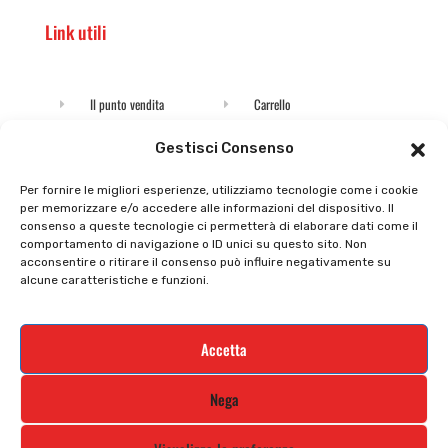
Link utili
Il punto vendita
Carrello
Il mio account
checkout
Gestisci Consenso
Privacy policy
Tutti prodotti
Per fornire le migliori esperienze, utilizziamo tecnologie come i cookie
per memorizzare e/o accedere alle informazioni del dispositivo. Il
Cookie policy
Termini e condizioni
consenso a queste tecnologie ci permetterà di elaborare dati come il
comportamento di navigazione o ID unici su questo sito. Non
Supporto e contatti
Resi e rimborsi
acconsentire o ritirare il consenso può influire negativamente su
alcune caratteristiche e funzioni.
Newsletter
Accetta
Iscriviti alla nostra newsletter e rimani
Nega
aggiornato