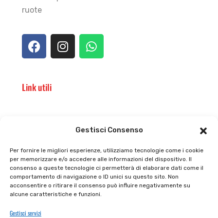
ruote
Link utili
Il punto vendita
Carrello
Gestisci Consenso
Il mio account
checkout
Per fornire le migliori esperienze, utilizziamo tecnologie come i cookie
per memorizzare e/o accedere alle informazioni del dispositivo. Il
Privacy policy
Tutti prodotti
consenso a queste tecnologie ci permetterà di elaborare dati come il
comportamento di navigazione o ID unici su questo sito. Non
Cookie policy
Termini e condizioni
acconsentire o ritirare il consenso può influire negativamente su
alcune caratteristiche e funzioni.
Supporto e contatti
Resi e rimborsi
Gestisci servizi