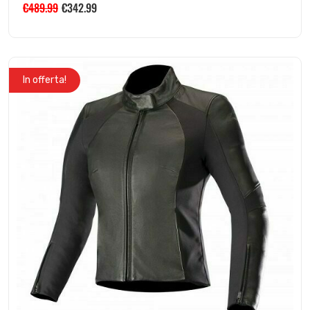
€
489.99
€
342.99
In offerta!