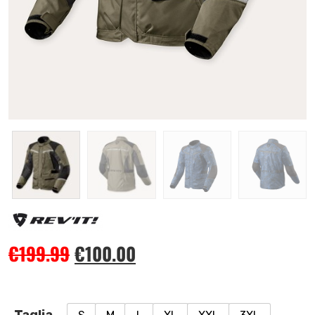
€
199.99
€
100.00