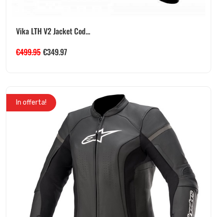
Vika LTH V2 Jacket Cod...
€
499.95
€
349.97
In offerta!