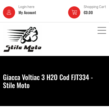
Login here
Shopping Cart
My Account
€
0.00
Giacca Voltiac 3 H2O Cod FJT334 -
Stile Moto