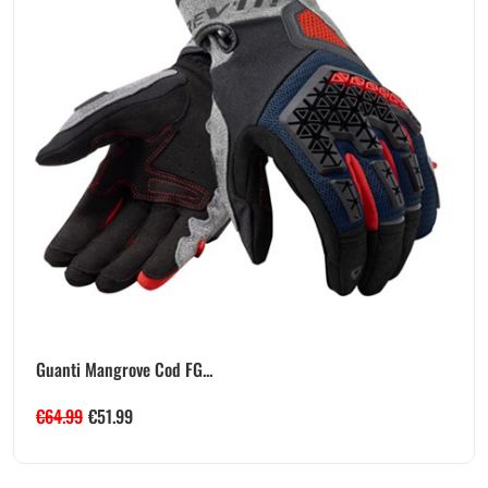
Guanti Mangrove Cod FG...
€
64.99
€
51.99