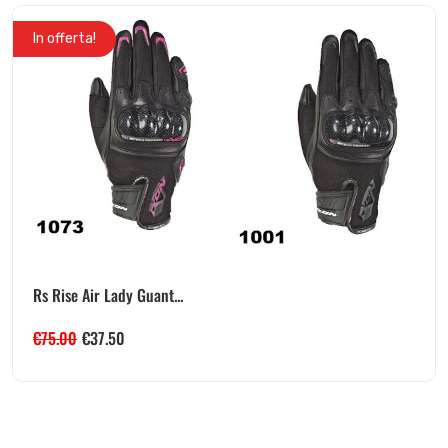
In offerta!
Rs Rise Air Lady Guant...
€
75.00
€
37.50