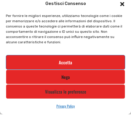
Il mio account
checkout
Gestisci Consenso
Privacy policy
Tutti prodotti
Per fornire le migliori esperienze, utilizziamo tecnologie come i cookie
per memorizzare e/o accedere alle informazioni del dispositivo. Il
Cookie policy
Termini e condizioni
consenso a queste tecnologie ci permetterà di elaborare dati come il
comportamento di navigazione o ID unici su questo sito. Non
Supporto e contatti
Resi e rimborsi
acconsentire o ritirare il consenso può influire negativamente su
alcune caratteristiche e funzioni.
Newsletter
Accetta
Iscriviti alla nostra newsletter e rimani
Nega
aggiornato
Visualizza le preferenze
Privacy Policy
STILE MOTO DI ALBANI LORETTA VIA A. CRESPI, 224, 24045 FARA
GERA D’ADDA BG TEL: 0363 399792 EMAIL: INFO@STILEMOTO.IT