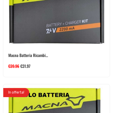
Macna Batteria Ricambi...
€
39.96
€
31.97
In offerta!