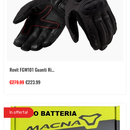
Revit FGW101 Guanti Ri...
€
279.99
€
223.99
In offerta!