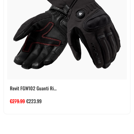
Revit FGW102 Guanti Ri...
€
279.99
€
223.99