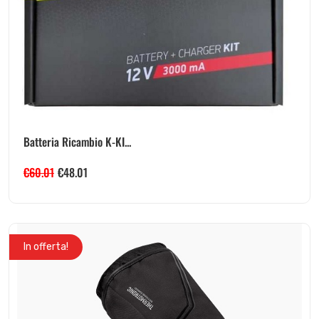
Batteria Ricambio K-KI...
€
60.01
€
48.01
In offerta!