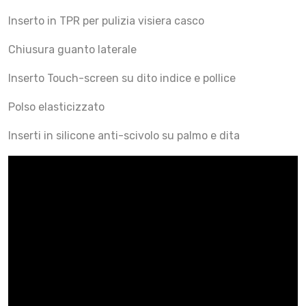
Inserto in TPR per pulizia visiera casco
Chiusura guanto laterale
Inserto Touch-screen su dito indice e pollice
Polso elasticizzato
Inserti in silicone anti-scivolo su palmo e dita