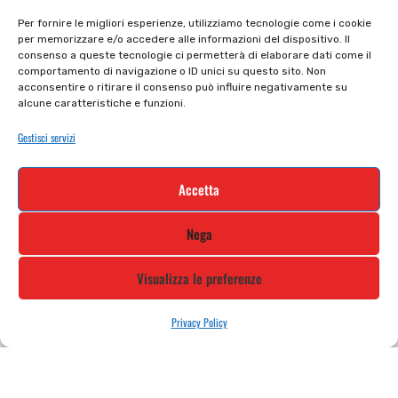
Il mio account
checkout
Per fornire le migliori esperienze, utilizziamo tecnologie come i cookie
per memorizzare e/o accedere alle informazioni del dispositivo. Il
Privacy policy
Tutti prodotti
consenso a queste tecnologie ci permetterà di elaborare dati come il
comportamento di navigazione o ID unici su questo sito. Non
Cookie policy
Termini e condizioni
acconsentire o ritirare il consenso può influire negativamente su
alcune caratteristiche e funzioni.
Supporto e contatti
Resi e rimborsi
Gestisci servizi
Newsletter
Accetta
Iscriviti alla nostra newsletter e rimani
Nega
aggiornato
Visualizza le preferenze
Privacy Policy
STILE MOTO DI ALBANI LORETTA VIA A. CRESPI, 224, 24045 FARA
GERA D’ADDA BG TEL: 0363 399792 EMAIL: INFO@STILEMOTO.IT