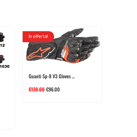
In offerta!
Guanti Sp-8 V3 Gloves ...
€
120.00
€
96.00