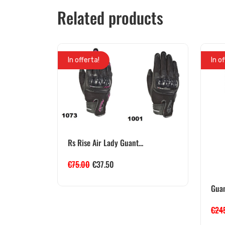
Related products
In offerta!
In o
Rs Rise Air Lady Guant...
€
75.00
€
37.50
Guan
€
24