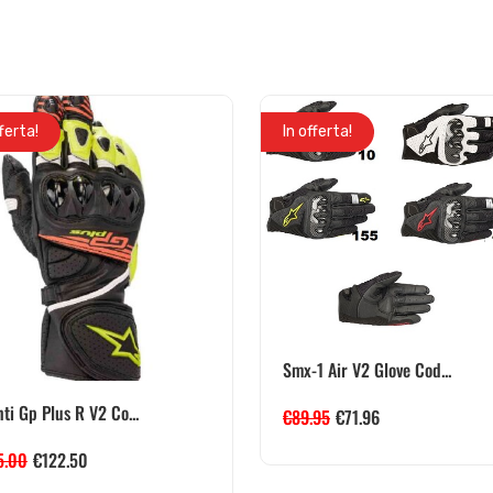
fferta!
In offerta!
Smx-1 Air V2 Glove Cod...
ti Gp Plus R V2 Co...
€
89.95
€
71.96
5.00
€
122.50