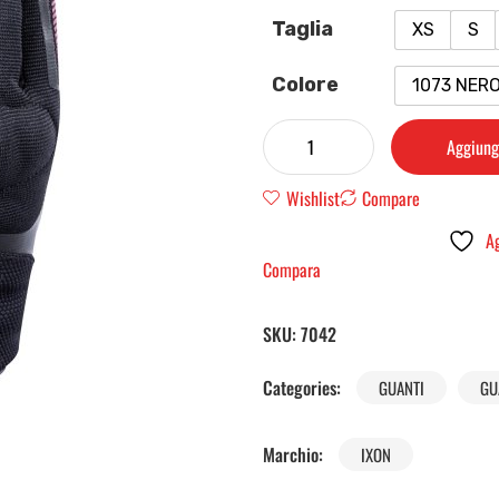
Taglia
XS
S
Colore
1073 NER
Aggiungi
Wishlist
Compare
Ag
Compara
SKU:
7042
Categories:
GUANTI
GU
Marchio:
IXON