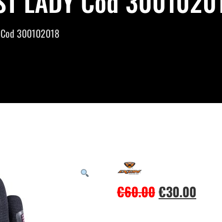
T LADY Cod 300102018
 Cod 300102018
€
60.00
€
30.00