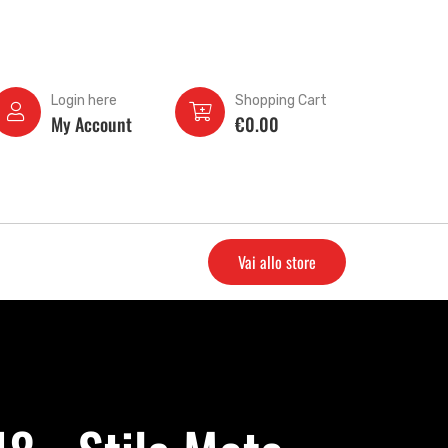
Login here
Shopping Cart
My Account
€
0.00
Vai allo store