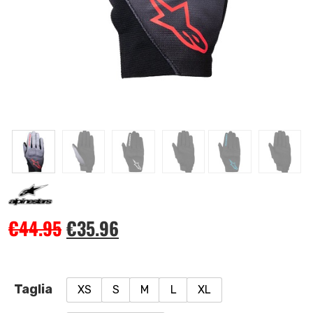
€
44.95
€
35.96
Taglia
XS
S
M
L
XL