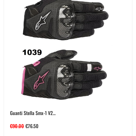
Guanti Stella Smx-1 V2...
€
90.00
€
76.50