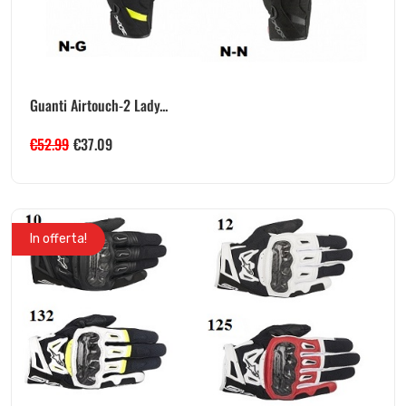
Guanti Airtouch-2 Lady...
€
52.99
€
37.09
In offerta!