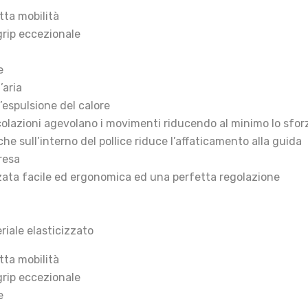
tta mobilità
grip eccezionale
e
’aria
l’espulsione del calore
icolazioni agevolano i movimenti riducendo al minimo lo sfor
 sull’interno del pollice riduce l’affaticamento alla guida
resa
alzata facile ed ergonomica ed una perfetta regolazione
iale elasticizzato
tta mobilità
grip eccezionale
e