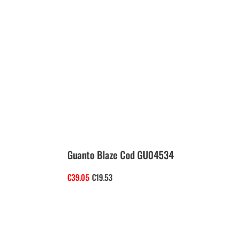
Guanto Blaze Cod GU04534
€
39.05
€
19.53