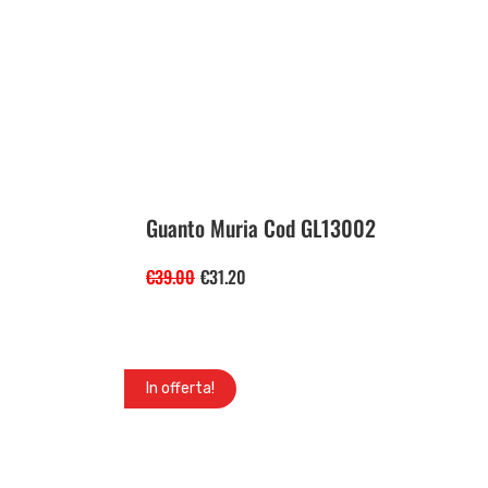
Guanto Muria Cod GL13002
€
39.00
€
31.20
In offerta!