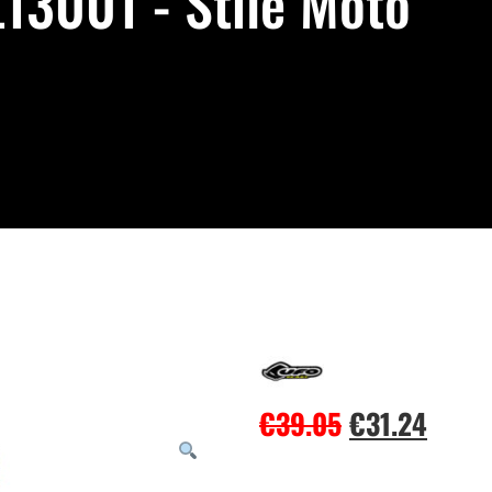
13001 - Stile Moto
€
39.05
€
31.24