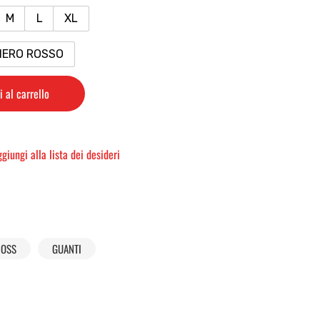
M
L
XL
NERO ROSSO
 al carrello
giungi alla lista dei desideri
ROSS
GUANTI