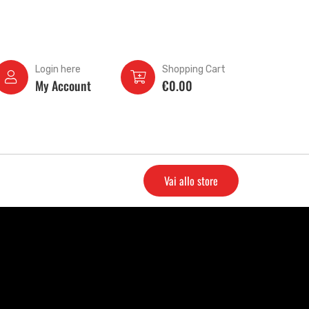
Login here
Shopping Cart
My Account
€
0.00
Vai allo store