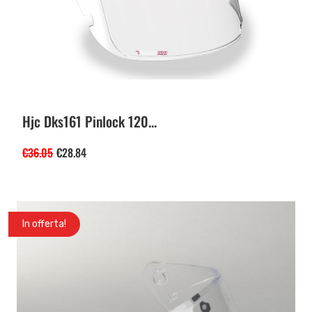
Hjc Dks161 Pinlock 120...
€
36.05
€
28.84
In offerta!