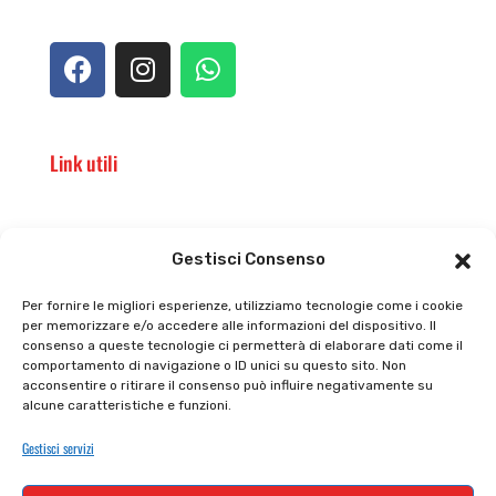
Link utili
Il punto vendita
Carrello
Gestisci Consenso
Il mio account
checkout
Per fornire le migliori esperienze, utilizziamo tecnologie come i cookie
per memorizzare e/o accedere alle informazioni del dispositivo. Il
Privacy policy
Tutti prodotti
consenso a queste tecnologie ci permetterà di elaborare dati come il
comportamento di navigazione o ID unici su questo sito. Non
Cookie policy
Termini e condizioni
acconsentire o ritirare il consenso può influire negativamente su
alcune caratteristiche e funzioni.
Supporto e contatti
Resi e rimborsi
Gestisci servizi