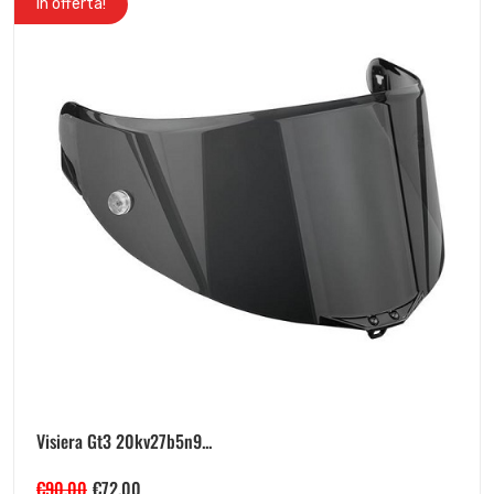
In offerta!
Visiera Gt3 20kv27b5n9...
€
90.00
€
72.00