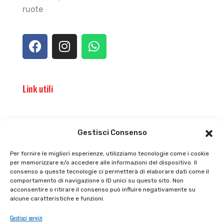
ruote
Link utili
Il punto vendita
Carrello
Gestisci Consenso
Il mio account
checkout
Per fornire le migliori esperienze, utilizziamo tecnologie come i cookie
per memorizzare e/o accedere alle informazioni del dispositivo. Il
Privacy policy
Tutti prodotti
consenso a queste tecnologie ci permetterà di elaborare dati come il
comportamento di navigazione o ID unici su questo sito. Non
Cookie policy
Termini e condizioni
acconsentire o ritirare il consenso può influire negativamente su
alcune caratteristiche e funzioni.
Supporto e contatti
Resi e rimborsi
Gestisci servizi