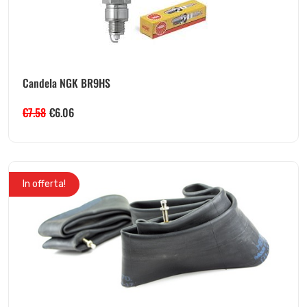
Candela NGK BR9HS
€
7.58
€
6.06
In offerta!