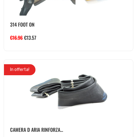
314 FOOT ON
€
16.96
€
13.57
In offerta!
CAMERA D ARIA RINFORZA...