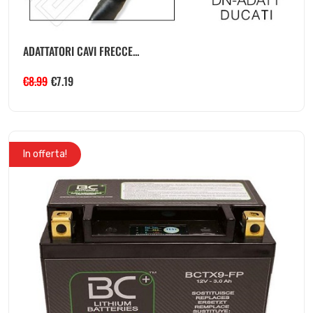
ADATTATORI CAVI FRECCE...
€
8.99
€
7.19
In offerta!