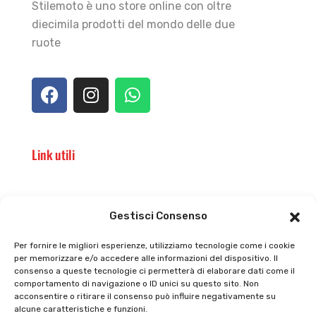
Stilemoto è uno store online con oltre
diecimila prodotti del mondo delle due
ruote
Link utili
Il punto vendita
Carrello
Gestisci Consenso
Il mio account
checkout
Per fornire le migliori esperienze, utilizziamo tecnologie come i cookie
per memorizzare e/o accedere alle informazioni del dispositivo. Il
Privacy policy
Tutti prodotti
consenso a queste tecnologie ci permetterà di elaborare dati come il
comportamento di navigazione o ID unici su questo sito. Non
Cookie policy
Termini e condizioni
acconsentire o ritirare il consenso può influire negativamente su
alcune caratteristiche e funzioni.