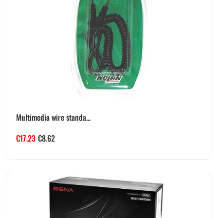
Multimedia wire standa...
€
17.23
€
8.62