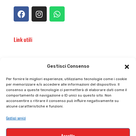
Link utili
Il punto vendita
Carrello
Gestisci Consenso
Il mio account
checkout
Per fornire le migliori esperienze, utilizziamo tecnologie come i cookie
per memorizzare e/o accedere alle informazioni del dispositivo. Il
Privacy policy
Tutti prodotti
consenso a queste tecnologie ci permetterà di elaborare dati come il
comportamento di navigazione o ID unici su questo sito. Non
Cookie policy
Termini e condizioni
acconsentire o ritirare il consenso può influire negativamente su
alcune caratteristiche e funzioni.
Supporto e contatti
Resi e rimborsi
Gestisci servizi
Newsletter
Accetta