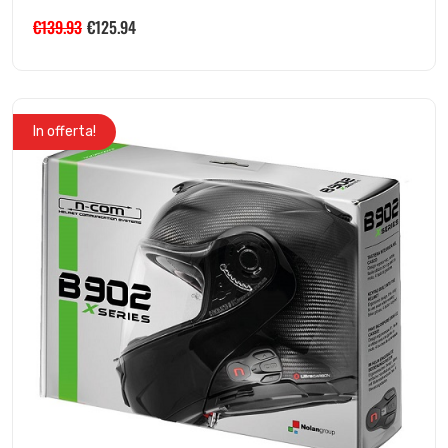
€
139.93
€
125.94
In offerta!