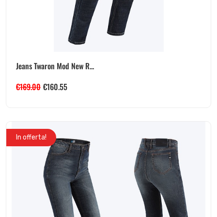
Jeans Twaron Mod New R...
€
169.00
€
160.55
In offerta!