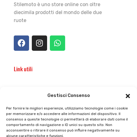
Stilemoto è uno store online con oltre
diecimila prodotti del mondo delle due
ruote
Link utili
Il punto vendita
Carrello
Gestisci Consenso
Il mio account
checkout
Per fornire le migliori esperienze, utilizziamo tecnologie come i cookie
per memorizzare e/o accedere alle informazioni del dispositivo. Il
Privacy policy
Tutti prodotti
consenso a queste tecnologie ci permetterà di elaborare dati come il
comportamento di navigazione o ID unici su questo sito. Non
Cookie policy
Termini e condizioni
acconsentire o ritirare il consenso può influire negativamente su
alcune caratteristiche e funzioni.