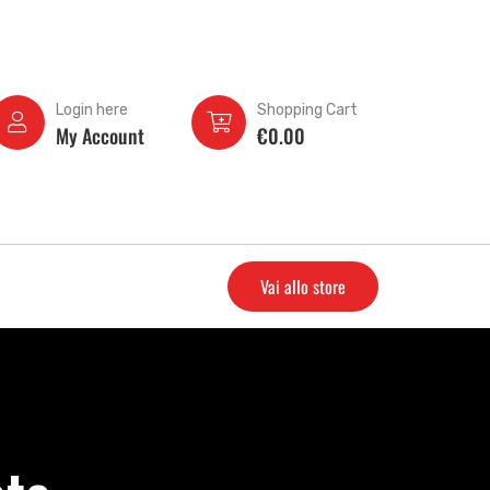
Login here
Shopping Cart
My Account
€
0.00
Vai allo store