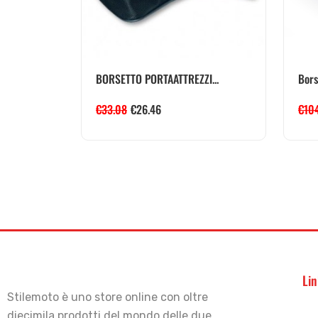
BORSETTO PORTAATTREZZI...
Bors
€
33.08
€
26.46
€
10
Lin
Stilemoto è uno store online con oltre
diecimila prodotti del mondo delle due