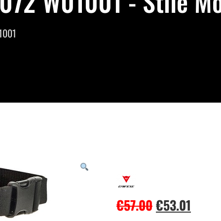
072 W01001 - Stile M
1001
€
57.00
€
53.01