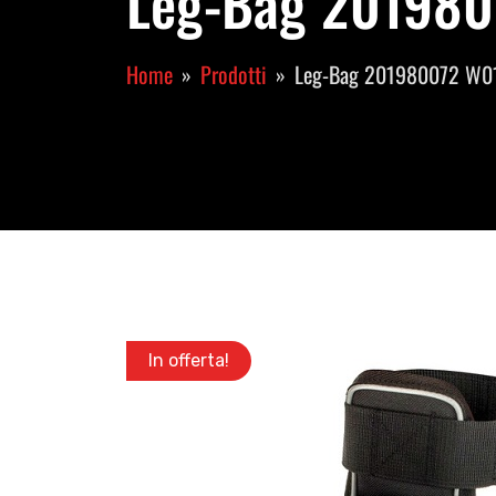
Leg-Bag 201980
Home
Prodotti
Leg-Bag 201980072 W0
In offerta!