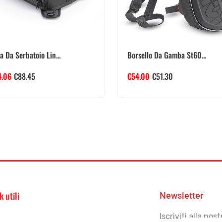
a Da Serbatoio Lin...
Borsello Da Gamba St60...
4.06
€
88.45
€
54.00
€
51.30
k utili
Newsletter
Iscriviti alla no