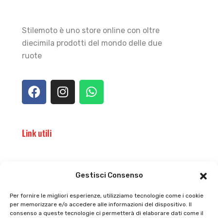
Stilemoto è uno store online con oltre
diecimila prodotti del mondo delle due
ruote
Link utili
Il punto vendita
Carrello
Gestisci Consenso
Il mio account
checkout
Per fornire le migliori esperienze, utilizziamo tecnologie come i cookie
per memorizzare e/o accedere alle informazioni del dispositivo. Il
Privacy policy
Tutti prodotti
consenso a queste tecnologie ci permetterà di elaborare dati come il