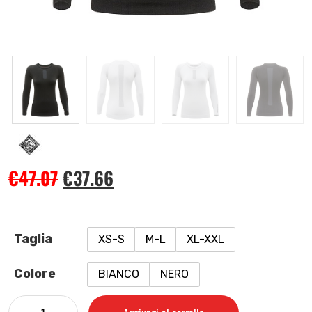
€
47.07
€
37.66
Taglia
XS-S
M-L
XL-XXL
Colore
BIANCO
NERO