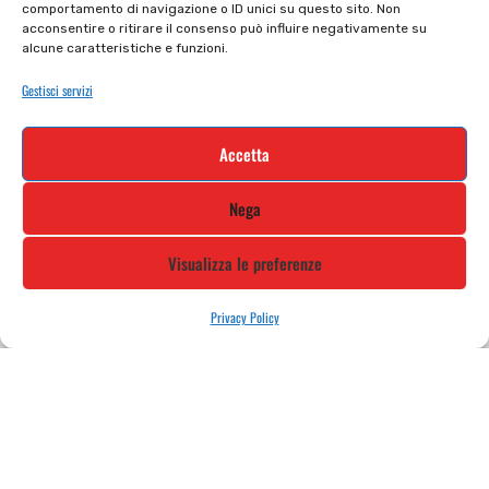
comportamento di navigazione o ID unici su questo sito. Non
Cookie policy
Termini e condizioni
acconsentire o ritirare il consenso può influire negativamente su
alcune caratteristiche e funzioni.
Supporto e contatti
Resi e rimborsi
Gestisci servizi
Newsletter
Accetta
Iscriviti alla nostra newsletter e rimani
Nega
aggiornato
Visualizza le preferenze
Privacy Policy
STILE MOTO DI ALBANI LORETTA VIA A. CRESPI, 224, 24045 FARA
GERA D’ADDA BG TEL: 0363 399792 EMAIL: INFO@STILEMOTO.IT
Copyright © 2021 Stilemoto All Rights Reserved.