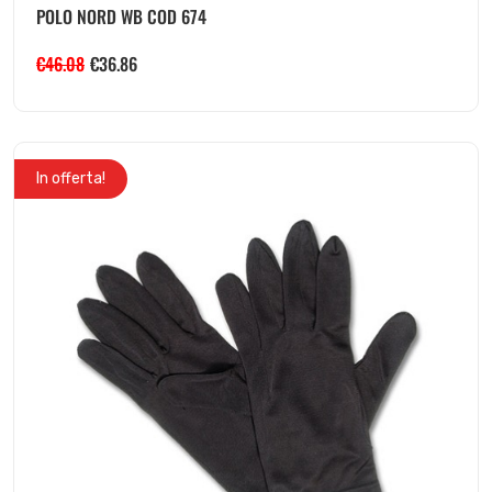
POLO NORD WB COD 674
€
46.08
€
36.86
In offerta!