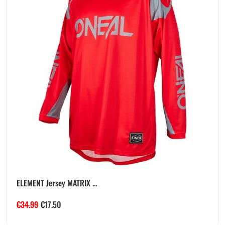
ELEMENT Jersey MATRIX ...
€
34.99
€
17.50