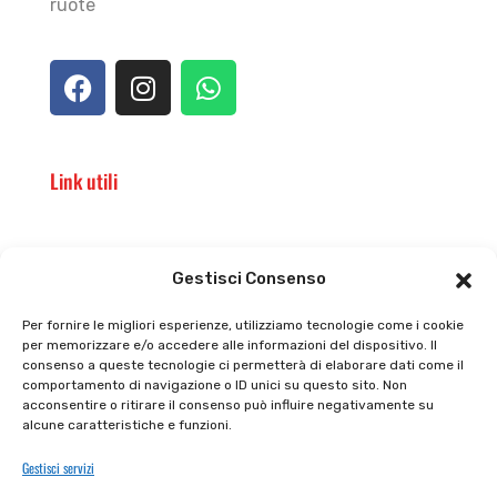
ruote
Link utili
Il punto vendita
Carrello
Gestisci Consenso
Il mio account
checkout
Per fornire le migliori esperienze, utilizziamo tecnologie come i cookie
per memorizzare e/o accedere alle informazioni del dispositivo. Il
Privacy policy
Tutti prodotti
consenso a queste tecnologie ci permetterà di elaborare dati come il
comportamento di navigazione o ID unici su questo sito. Non
Cookie policy
Termini e condizioni
acconsentire o ritirare il consenso può influire negativamente su
alcune caratteristiche e funzioni.
Supporto e contatti
Resi e rimborsi
Gestisci servizi