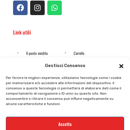
Link utili
Il punto vendita
Carrello
Il mio account
checkout
Gestisci Consenso
Privacy policy
Tutti prodotti
Per fornire le migliori esperienze, utilizziamo tecnologie come i cookie
per memorizzare e/o accedere alle informazioni del dispositivo. Il
Cookie policy
Termini e condizioni
consenso a queste tecnologie ci permetterà di elaborare dati come il
comportamento di navigazione o ID unici su questo sito. Non
Supporto e contatti
Resi e rimborsi
acconsentire o ritirare il consenso può influire negativamente su
alcune caratteristiche e funzioni.
Newsletter
Accetta