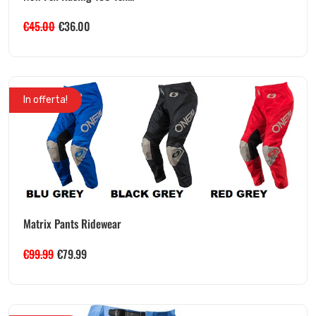
€
45.00
€
36.00
In offerta!
Matrix Pants Ridewear
€
99.99
€
79.99