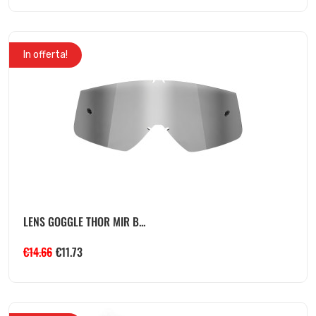
In offerta!
LENS GOGGLE THOR MIR B...
€
14.66
€
11.73