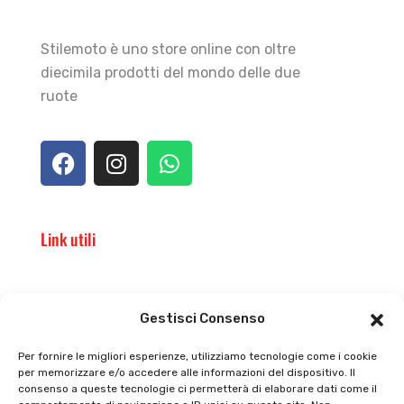
Stilemoto è uno store online con oltre
diecimila prodotti del mondo delle due
ruote
Link utili
Il punto vendita
Carrello
Gestisci Consenso
Il mio account
checkout
Per fornire le migliori esperienze, utilizziamo tecnologie come i cookie
per memorizzare e/o accedere alle informazioni del dispositivo. Il
Privacy policy
Tutti prodotti
consenso a queste tecnologie ci permetterà di elaborare dati come il