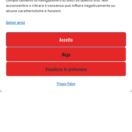
comportamento di navigazione o ID unici su questo sito. Non
Cookie policy
Termini e condizioni
acconsentire o ritirare il consenso può influire negativamente su
alcune caratteristiche e funzioni.
Supporto e contatti
Resi e rimborsi
Gestisci servizi
Newsletter
Accetta
Iscriviti alla nostra newsletter e rimani
Nega
aggiornato
Visualizza le preferenze
Privacy Policy
STILE MOTO DI ALBANI LORETTA VIA A. CRESPI, 224, 24045 FARA
GERA D’ADDA BG TEL: 0363 399792 EMAIL: INFO@STILEMOTO.IT
Copyright © 2021 Stilemoto All Rights Reserved.