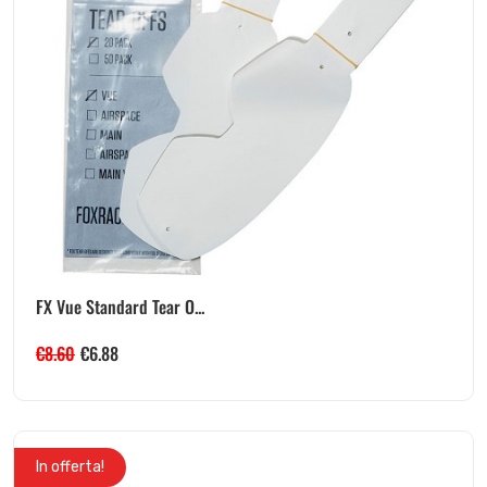
FX Vue Standard Tear O...
€
8.60
€
6.88
In offerta!