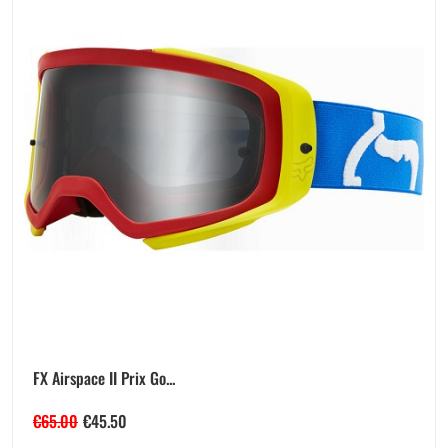
FX Airspace II Prix Go...
€
65.00
€
45.50