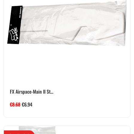
FX Airspace-Main II St...
€
8.68
€
6.94