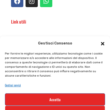
Link utili
Il punto vendita
Carrello
Gestisci Consenso
Il mio account
checkout
Per fornire le migliori esperienze, utilizziamo tecnologie come i cookie
per memorizzare e/o accedere alle informazioni del dispositivo. Il
Privacy policy
Tutti prodotti
consenso a queste tecnologie ci permetterà di elaborare dati come il
comportamento di navigazione o ID unici su questo sito. Non
Cookie policy
Termini e condizioni
acconsentire o ritirare il consenso può influire negativamente su
alcune caratteristiche e funzioni.
Supporto e contatti
Resi e rimborsi
Gestisci servizi
Newsletter
Accetta
Iscriviti alla nostra newsletter e rimani