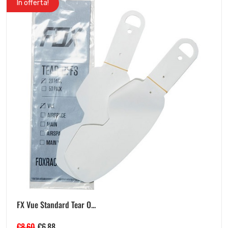
In offerta!
FX Vue Standard Tear O...
€
8.60
€
6.88