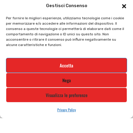
Il mio account
checkout
Gestisci Consenso
Privacy policy
Tutti prodotti
Per fornire le migliori esperienze, utilizziamo tecnologie come i cookie
per memorizzare e/o accedere alle informazioni del dispositivo. Il
Cookie policy
Termini e condizioni
consenso a queste tecnologie ci permetterà di elaborare dati come il
comportamento di navigazione o ID unici su questo sito. Non
Supporto e contatti
Resi e rimborsi
acconsentire o ritirare il consenso può influire negativamente su
alcune caratteristiche e funzioni.
Newsletter
Accetta
Iscriviti alla nostra newsletter e rimani
Nega
aggiornato
Visualizza le preferenze
Privacy Policy
STILE MOTO DI ALBANI LORETTA VIA A. CRESPI, 224, 24045 FARA
GERA D’ADDA BG TEL: 0363 399792 EMAIL: INFO@STILEMOTO.IT