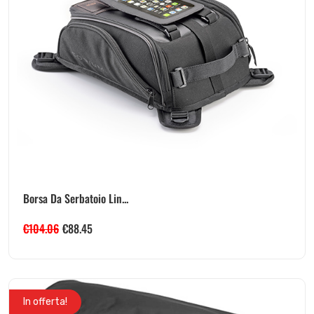
Borsa Da Serbatoio Lin...
€
104.06
€
88.45
In offerta!