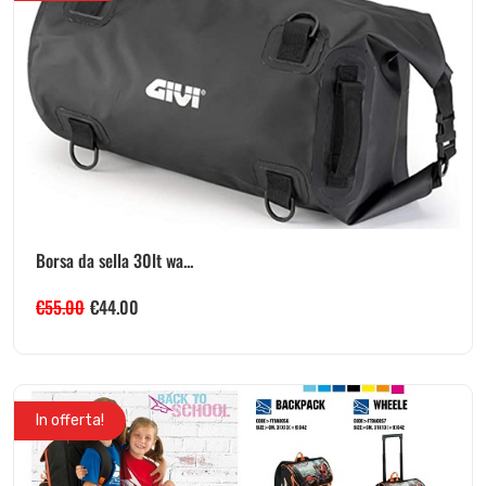
Borsa da sella 30lt wa...
€
55.00
€
44.00
In offerta!