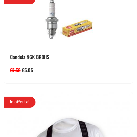
Candela NGK BR9HS
€
7.58
€
6.06
In offerta!