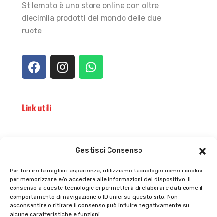
Stilemoto è uno store online con oltre
diecimila prodotti del mondo delle due
ruote
Link utili
Il punto vendita
Carrello
Gestisci Consenso
Il mio account
checkout
Per fornire le migliori esperienze, utilizziamo tecnologie come i cookie
per memorizzare e/o accedere alle informazioni del dispositivo. Il
Privacy policy
Tutti prodotti
consenso a queste tecnologie ci permetterà di elaborare dati come il
comportamento di navigazione o ID unici su questo sito. Non
Cookie policy
Termini e condizioni
acconsentire o ritirare il consenso può influire negativamente su
alcune caratteristiche e funzioni.