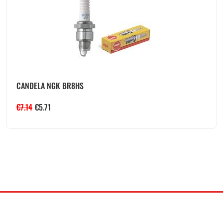
CANDELA NGK BR8HS
€
7.14
€
5.71