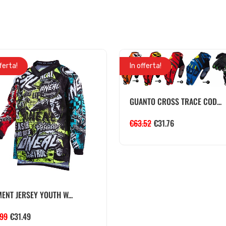
fferta!
In offerta!
GUANTO CROSS TRACE COD...
€
63.52
€
31.76
ENT JERSEY YOUTH W...
.99
€
31.49