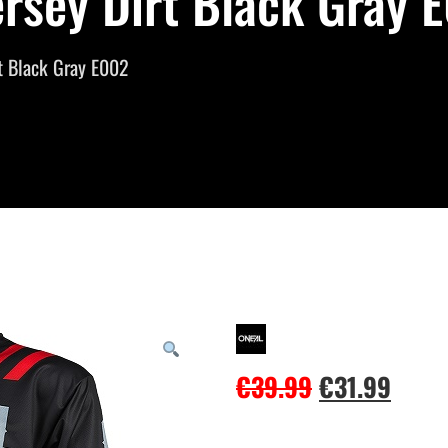
rsey Dirt Black Gray E
rt Black Gray E002
€
39.99
€
31.99