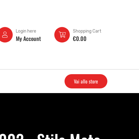
Login here
Shopping Cart
My Account
€
0.00
Vai allo store