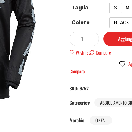
Taglia
S
M
Colore
BLACK 
Aggiungi
Wishlist
Compare
Ag
Compara
SKU:
6752
Categories:
ABBIGLIAMENTO C
Marchio:
O'NEAL