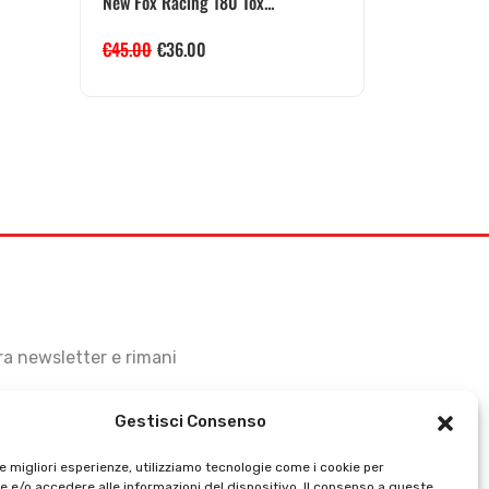
New Fox Racing 180 Tox...
€
45.00
€
36.00
stra newsletter e rimani
Gestisci Consenso
le migliori esperienze, utilizziamo tecnologie come i cookie per
 e/o accedere alle informazioni del dispositivo. Il consenso a queste