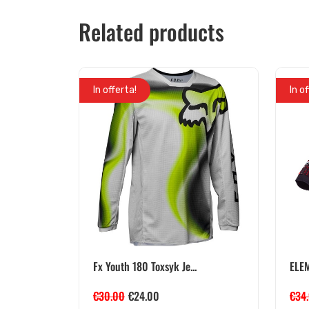
Related products
In offerta!
In o
Fx Youth 180 Toxsyk Je...
ELEM
€
30.00
€
24.00
€
34