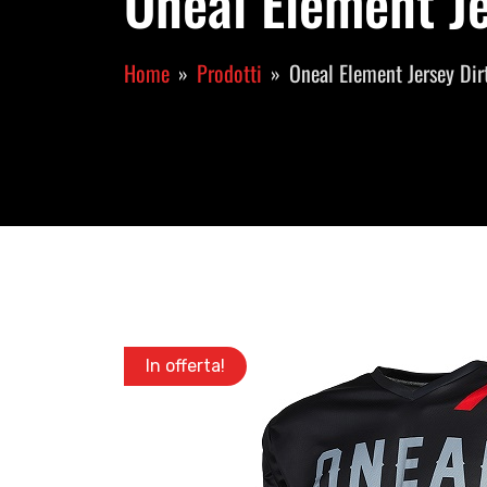
Oneal Element Je
Home
Prodotti
Oneal Element Jersey Di
In offerta!