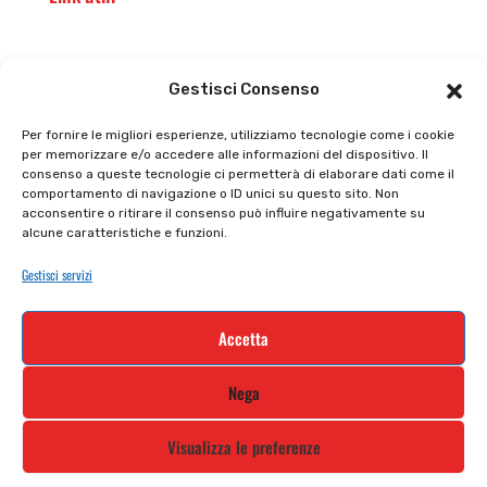
Il punto vendita
Carrello
Gestisci Consenso
Il mio account
checkout
Per fornire le migliori esperienze, utilizziamo tecnologie come i cookie
per memorizzare e/o accedere alle informazioni del dispositivo. Il
Privacy policy
Tutti prodotti
consenso a queste tecnologie ci permetterà di elaborare dati come il
comportamento di navigazione o ID unici su questo sito. Non
Cookie policy
Termini e condizioni
acconsentire o ritirare il consenso può influire negativamente su
alcune caratteristiche e funzioni.
Supporto e contatti
Resi e rimborsi
Gestisci servizi
Newsletter
Accetta
Iscriviti alla nostra newsletter e rimani
Nega
aggiornato
Visualizza le preferenze