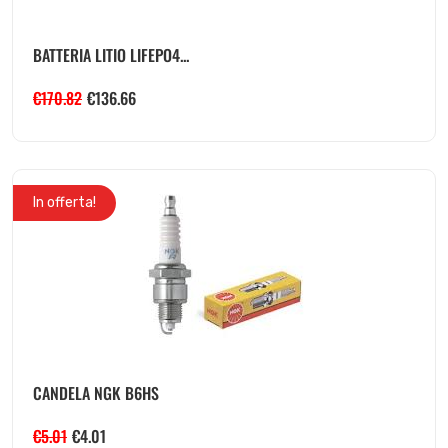
BATTERIA LITIO LIFEPO4...
€
170.82
€
136.66
In offerta!
CANDELA NGK B6HS
€
5.01
€
4.01