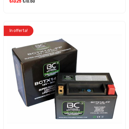
€
13.25
€
10.60
In offerta!