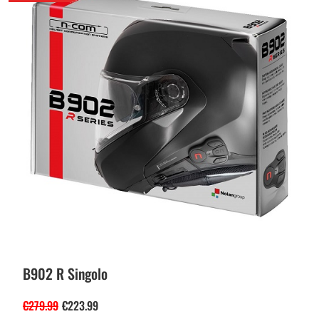
B902 R Singolo
€
279.99
€
223.99