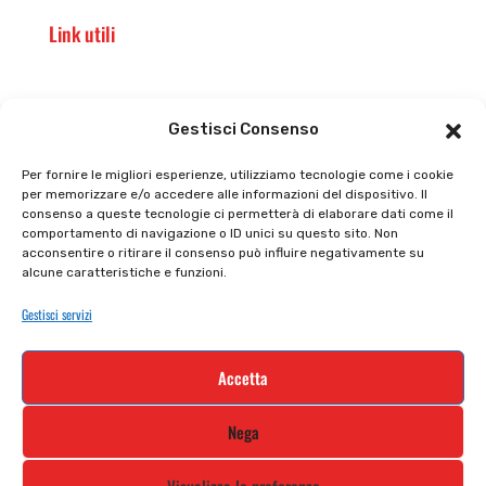
Link utili
Il punto vendita
Carrello
Gestisci Consenso
Il mio account
checkout
Per fornire le migliori esperienze, utilizziamo tecnologie come i cookie
per memorizzare e/o accedere alle informazioni del dispositivo. Il
Privacy policy
Tutti prodotti
consenso a queste tecnologie ci permetterà di elaborare dati come il
comportamento di navigazione o ID unici su questo sito. Non
Cookie policy
Termini e condizioni
acconsentire o ritirare il consenso può influire negativamente su
alcune caratteristiche e funzioni.
Supporto e contatti
Resi e rimborsi
Gestisci servizi
Newsletter
Accetta
Iscriviti alla nostra newsletter e rimani
Nega
aggiornato