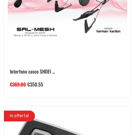
Interfono casco SHOEI ...
€
369.00
€
350.55
In offerta!