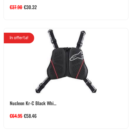
€
37.90
€
30.32
In offerta!
Nucleon Kr-C Black Whi...
€
64.95
€
58.46