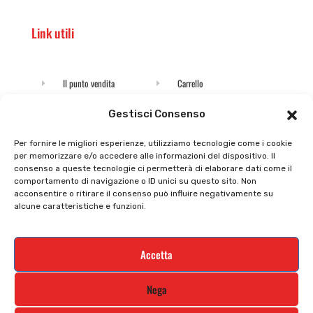
Link utili
Il punto vendita
Carrello
Il mio account
checkout
Gestisci Consenso
Privacy policy
Tutti prodotti
Per fornire le migliori esperienze, utilizziamo tecnologie come i cookie
per memorizzare e/o accedere alle informazioni del dispositivo. Il
Cookie policy
Termini e condizioni
consenso a queste tecnologie ci permetterà di elaborare dati come il
comportamento di navigazione o ID unici su questo sito. Non
Supporto e contatti
Resi e rimborsi
acconsentire o ritirare il consenso può influire negativamente su
alcune caratteristiche e funzioni.
Newsletter
Accetta
Iscriviti alla nostra newsletter e rimani
Nega
aggiornato