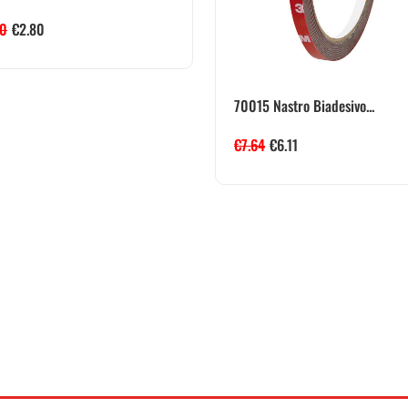
50
€
2.80
70015 Nastro Biadesivo...
€
7.64
€
6.11