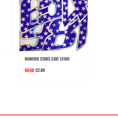
NUMERO STARS COD 13100
€
3.50
€
2.80