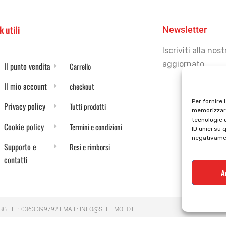
k utili
Newsletter
Iscriviti alla no
aggiornato
Il punto vendita
Carrello
Il mio account
checkout
Per fornire 
Privacy policy
Tutti prodotti
memorizzare
tecnologie 
Cookie policy
Termini e condizioni
ID unici su 
negativamen
Supporto e
Resi e rimborsi
contatti
A
 BG TEL: 0363 399792 EMAIL: INFO@STILEMOTO.IT