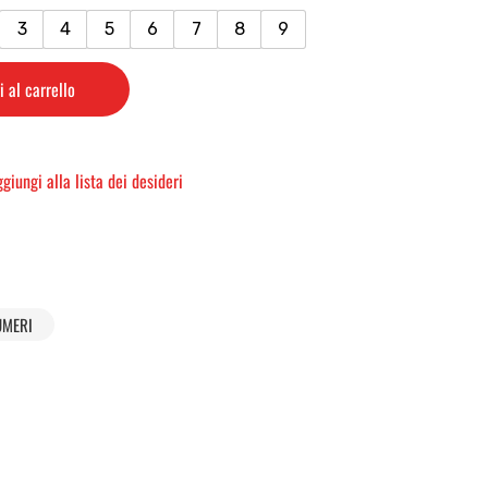
3
4
5
6
7
8
9
 al carrello
giungi alla lista dei desideri
UMERI