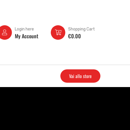
Login here
Shopping Cart
My Account
€
0.00
Vai allo store