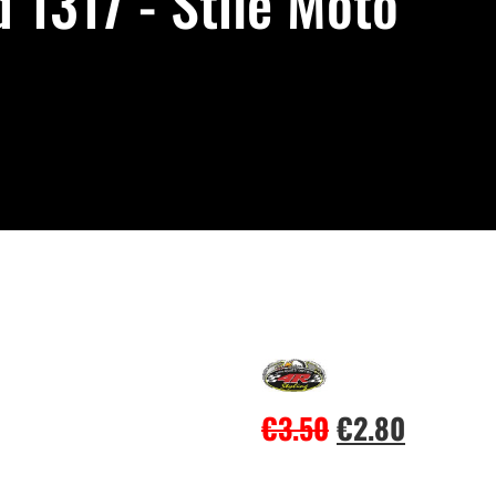
 1317 - Stile Moto
€
3.50
€
2.80