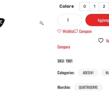
Colore
0
1
2
Aggiungi
Wishlist
Compare
Ag
Compara
SKU:
1981
Categories:
ADESIVI
N
Marchio:
QUATTROERRE