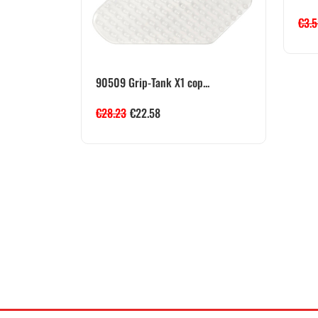
€
3.
90509 Grip-Tank X1 cop...
€
28.23
€
22.58