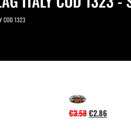
G ITALY COD 1323 - S
LY COD 1323
€
3.58
€
2.86