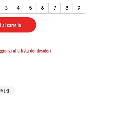
3
4
5
6
7
8
9
 al carrello
giungi alla lista dei desideri
UMERI