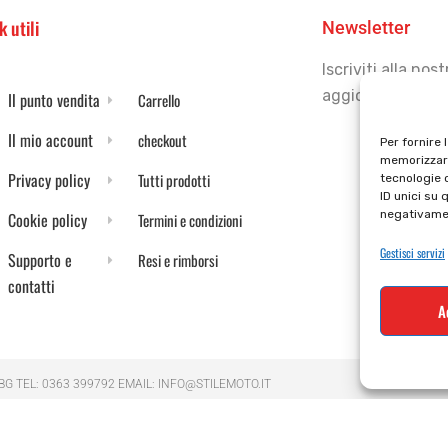
k utili
Newsletter
Iscriviti alla no
aggiornato
Il punto vendita
Carrello
Il mio account
checkout
Per fornire 
memorizzare
Privacy policy
Tutti prodotti
tecnologie 
ID unici su 
negativamen
Cookie policy
Termini e condizioni
Gestisci servizi
Supporto e
Resi e rimborsi
contatti
A
 BG TEL: 0363 399792 EMAIL: INFO@STILEMOTO.IT
ved.