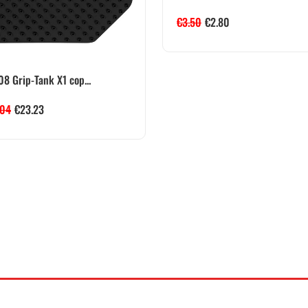
€
3.50
€
2.80
8 Grip-Tank X1 cop...
.04
€
23.23