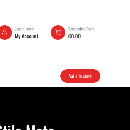
Login here
Shopping Cart
My Account
€
0.00
Vai allo store