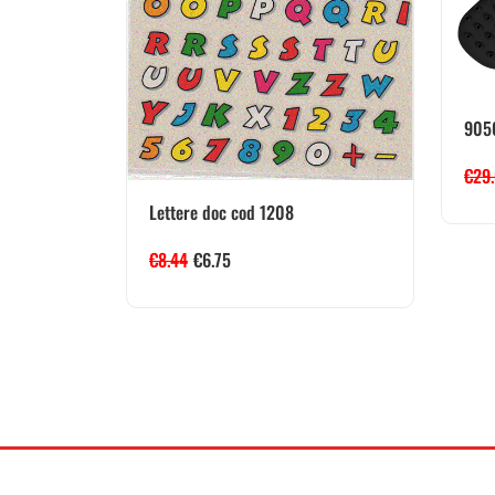
9050
€
29
Lettere doc cod 1208
€
8.44
€
6.75