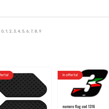
0, 1, 2, 3, 4, 5, 6, 7, 8, 9
fferta!
In offerta!
numero flag cod 1316