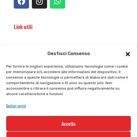
Link utili
Il punto vendita
Carrello
Gestisci Consenso
Il mio account
checkout
Per fornire le migliori esperienze, utilizziamo tecnologie come i cookie
per memorizzare e/o accedere alle informazioni del dispositivo. Il
Privacy policy
Tutti prodotti
consenso a queste tecnologie ci permetterà di elaborare dati come il
comportamento di navigazione o ID unici su questo sito. Non
Cookie policy
Termini e condizioni
acconsentire o ritirare il consenso può influire negativamente su
alcune caratteristiche e funzioni.
Supporto e contatti
Resi e rimborsi
Gestisci servizi
Newsletter
Accetta
Iscriviti alla nostra newsletter e rimani