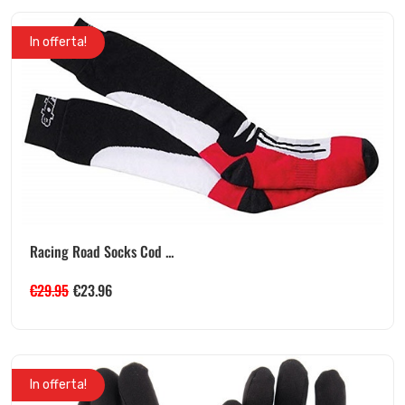
In offerta!
Racing Road Socks Cod ...
€
29.95
€
23.96
In offerta!