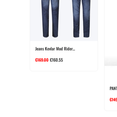
Jeans Kevlar Mod Rider...
€
169.00
€
160.55
PANT
€
14