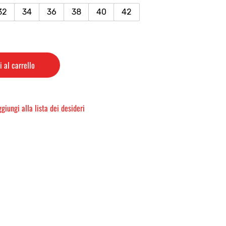
32
34
36
38
40
42
 al carrello
giungi alla lista dei desideri