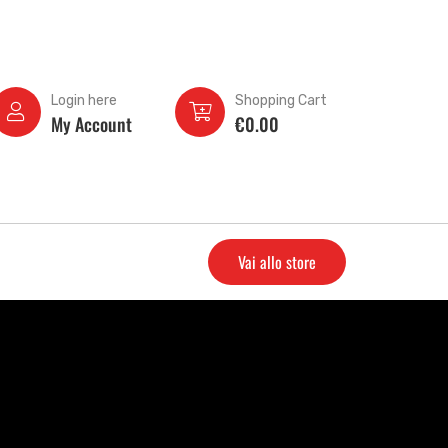
Login here
Shopping Cart
My Account
€
0.00
Vai allo store