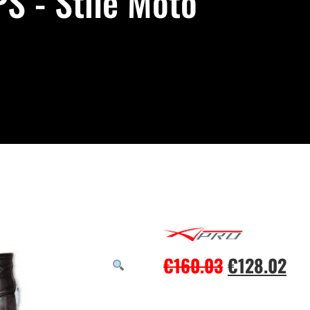
 - Stile Moto
€
160.03
€
128.02