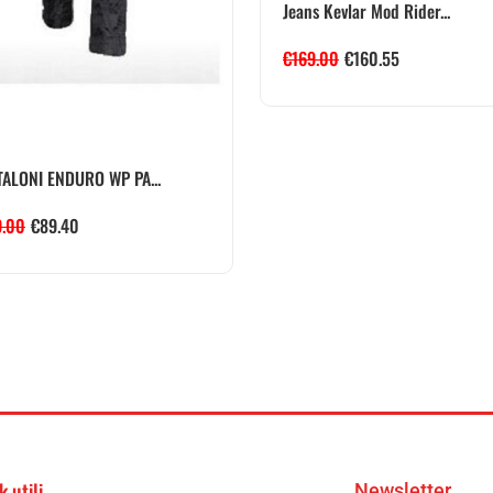
Jeans Kevlar Mod Rider...
€
169.00
€
160.55
ALONI ENDURO WP PA...
9.00
€
89.40
k utili
Newsletter