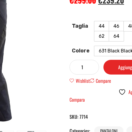
€
299.00
€
239.20
Taglia
44
46
4
62
64
Colore
631 Black Blac
Aggiungi
Wishlist
Compare
Ag
Compara
SKU:
7714
Categories:
PANTALONI