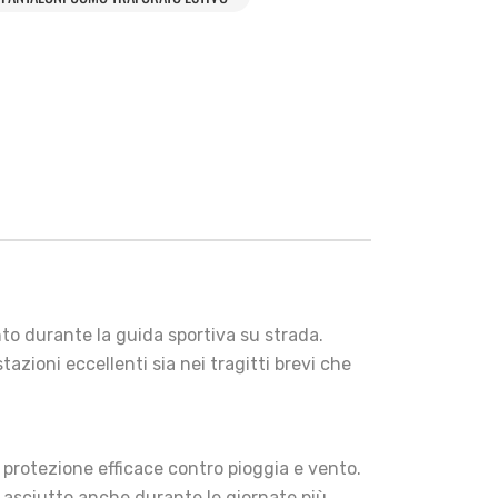
nto durante la guida sportiva su strada.
stazioni eccellenti sia nei tragitti brevi che
protezione efficace contro pioggia e vento.
 asciutto anche durante le giornate più