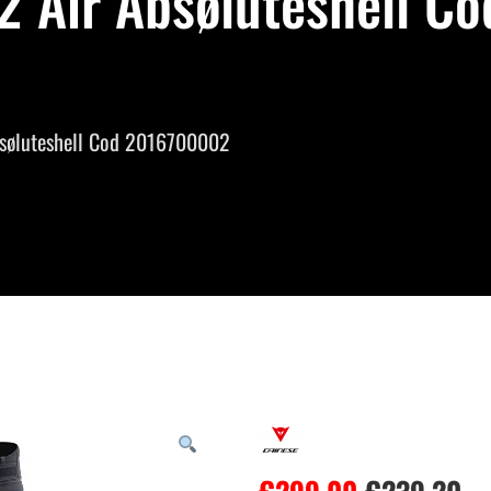
 2 Air Absøluteshell C
bsøluteshell Cod 2016700002