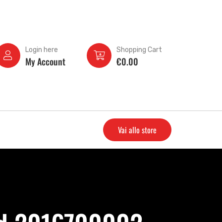
Login here
Shopping Cart
My Account
€
0.00
Vai allo store