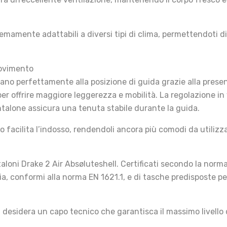
emamente adattabili a diversi tipi di clima, permettendoti d
Movimento
tano perfettamente alla posizione di guida grazie alla presen
 per offrire maggiore leggerezza e mobilità. La regolazione i
talone assicura una tenuta stabile durante la guida.
io facilita l’indosso, rendendoli ancora più comodi da utili
taloni Drake 2 Air Absøluteshell. Certificati secondo la norm
ia, conformi alla norma EN 1621.1, e di tasche predisposte pe
i desidera un capo tecnico che garantisca il massimo livello 