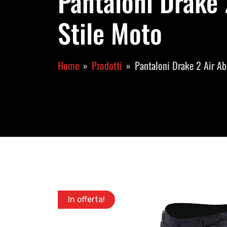
Pantaloni Drake
Stile Moto
Home
Prodotti
Pantaloni Drake 2 Air A
In offerta!