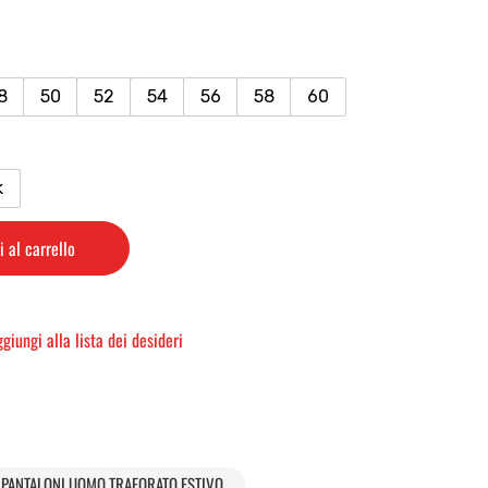
8
50
52
54
56
58
60
k
 al carrello
giungi alla lista dei desideri
PANTALONI UOMO TRAFORATO ESTIVO