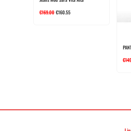
€
169.00
€
160.55
PANT
€
14
Lin