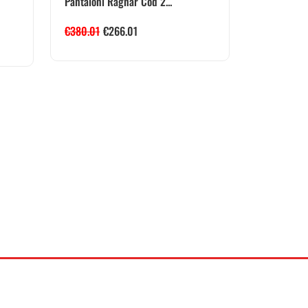
Pantaloni Ragnar Cod 2...
€
380.01
€
266.01