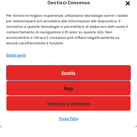
Gestisci Consenso
Il mio account
checkout
Per fornire le migliori esperienze, utilizziamo tecnologie come i cookie
per memorizzare e/o accedere alle informazioni del dispositivo. Il
Privacy policy
Tutti prodotti
consenso a queste tecnologie ci permetterà di elaborare dati come il
comportamento di navigazione o ID unici su questo sito. Non
Cookie policy
Termini e condizioni
acconsentire o ritirare il consenso può influire negativamente su
alcune caratteristiche e funzioni.
Supporto e contatti
Resi e rimborsi
Gestisci servizi
Newsletter
Accetta
Iscriviti alla nostra newsletter e rimani
Nega
aggiornato
Visualizza le preferenze
Privacy Policy
STILE MOTO DI ALBANI LORETTA VIA A. CRESPI, 224, 24045 FARA
GERA D’ADDA BG TEL: 0363 399792 EMAIL: INFO@STILEMOTO.IT