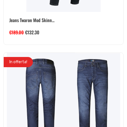
Jeans Twaron Mod Skinn...
€
189.00
€
132.30
In offerta!