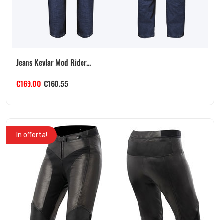
Jeans Kevlar Mod Rider...
€
169.00
€
160.55
In offerta!