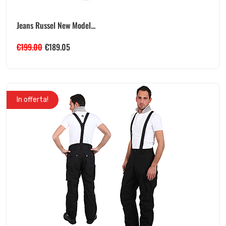
Jeans Russel New Model...
€
199.00
€
189.05
In offerta!