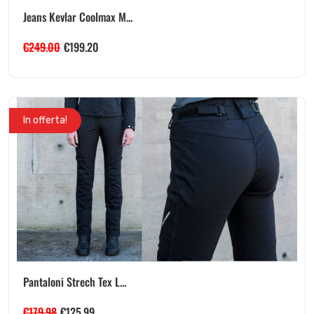
Jeans Kevlar Coolmax M...
€
249.00
€
199.20
In offerta!
Pantaloni Strech Tex L...
€
179.98
€
125.99