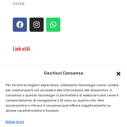
ruote
Link utili
Il punto vendita
Carrello
Gestisci Consenso
Il mio account
checkout
Per fornire le migliori esperienze, utilizziamo tecnologie come i cookie
per memorizzare e/o accedere alle informazioni del dispositivo. Il
Privacy policy
Tutti prodotti
consenso a queste tecnologie ci permetterà di elaborare dati come il
comportamento di navigazione o ID unici su questo sito. Non
Cookie policy
Termini e condizioni
acconsentire o ritirare il consenso può influire negativamente su
alcune caratteristiche e funzioni.
Supporto e contatti
Resi e rimborsi
Gestisci servizi