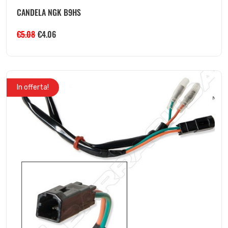
CANDELA NGK B9HS
€
5.08
€
4.06
In offerta!