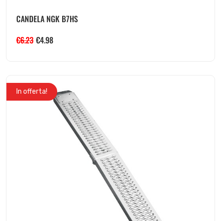
CANDELA NGK B7HS
€
6.23
€
4.98
In offerta!