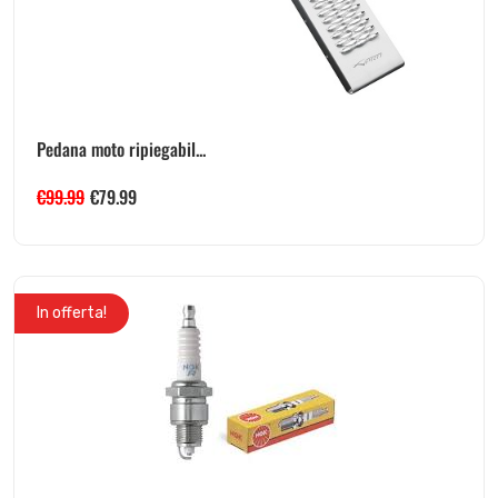
Pedana moto ripiegabil...
€
99.99
€
79.99
In offerta!