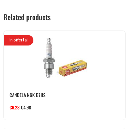
Related products
In offerta!
CANDELA NGK B7HS
€
6.23
€
4.98