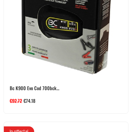
Bc K900 Evo Cod 700bck...
€
92.72
€
74.18
In offerta!