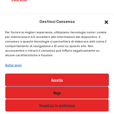
Il punto vendita
Carrello
Gestisci Consenso
Il mio account
checkout
Per fornire le migliori esperienze, utilizziamo tecnologie come i cookie
per memorizzare e/o accedere alle informazioni del dispositivo. Il
Privacy policy
Tutti prodotti
consenso a queste tecnologie ci permetterà di elaborare dati come il
comportamento di navigazione o ID unici su questo sito. Non
Cookie policy
Termini e condizioni
acconsentire o ritirare il consenso può influire negativamente su
alcune caratteristiche e funzioni.
Supporto e contatti
Resi e rimborsi
Gestisci servizi
Newsletter
Accetta
Iscriviti alla nostra newsletter e rimani
Nega
aggiornato
Visualizza le preferenze