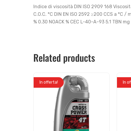
Indice di viscosità DIN ISO 2909 168 Visco
C.O.C. °C DIN EN ISO 2592 ≥200 CCS a °C / m
% 0.30 NOACK % CEC L-40-A-93 5.1 TBN mg K
Related products
In offerta!
In o