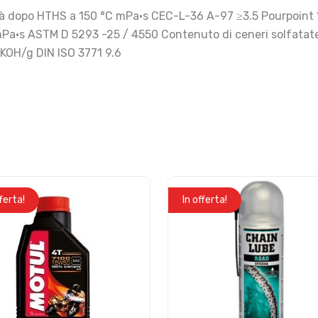
sità dopo HTHS a 150 °C mPa·s CEC-L-36 A-97 ≥3.5 Pourpoint
Pa·s ASTM D 5293 -25 / 4550 Contenuto di ceneri solfatate 
OH/g DIN ISO 3771 9.6
fferta!
In offerta!