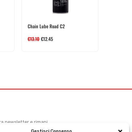
Chain Lube Road C2
€
13.10
€
12.45
stra newsletter e rimani
Gestisci Consenso