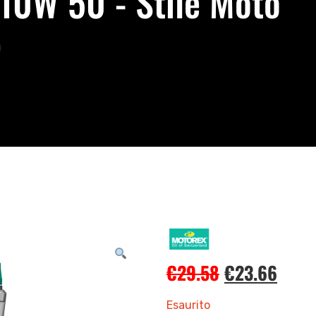
0W 50 - Stile Moto
0
€
29.58
€
23.66
Esaurito