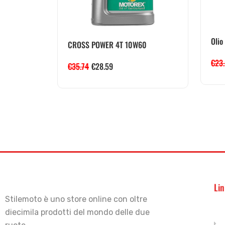
Olio
CROSS POWER 4T 10W60
€
23
€
35.74
€
28.59
Lin
Stilemoto è uno store online con oltre
diecimila prodotti del mondo delle due