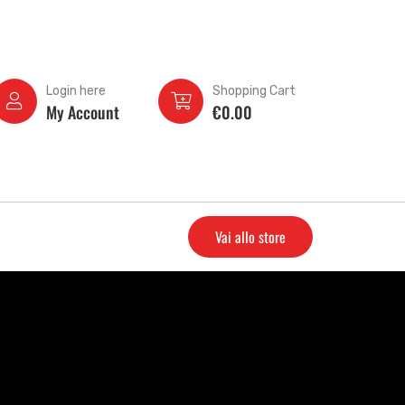
Login here
Shopping Cart
My Account
€
0.00
Vai allo store