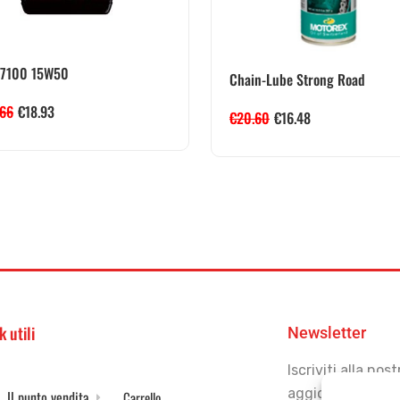
 7100 15W50
Chain-Lube Strong Road
.66
€
18.93
€
20.60
€
16.48
k utili
Newsletter
Iscriviti alla no
aggiornato
Il punto vendita
Carrello