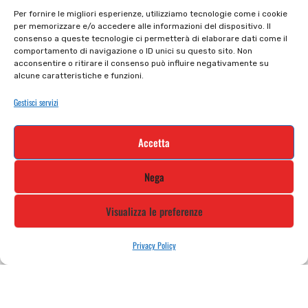
Il mio account
checkout
Per fornire le migliori esperienze, utilizziamo tecnologie come i cookie
per memorizzare e/o accedere alle informazioni del dispositivo. Il
Privacy policy
Tutti prodotti
consenso a queste tecnologie ci permetterà di elaborare dati come il
comportamento di navigazione o ID unici su questo sito. Non
Cookie policy
Termini e condizioni
acconsentire o ritirare il consenso può influire negativamente su
alcune caratteristiche e funzioni.
Supporto e contatti
Resi e rimborsi
Gestisci servizi
Newsletter
Accetta
Iscriviti alla nostra newsletter e rimani
Nega
aggiornato
Visualizza le preferenze
Privacy Policy
STILE MOTO DI ALBANI LORETTA VIA A. CRESPI, 224, 24045 FARA
GERA D’ADDA BG TEL: 0363 399792 EMAIL: INFO@STILEMOTO.IT
Copyright © 2021 Stilemoto All Rights Reserved.