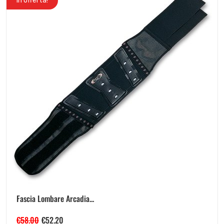
In offerta!
Fascia Lombare Arcadia...
€
58.00
€
52.20