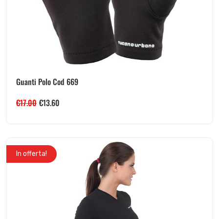
Guanti Polo Cod 669
€
17.00
€
13.60
In offerta!