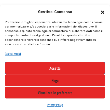
Il punto vendita
Carrello
Gestisci Consenso
Il mio account
checkout
Per fornire le migliori esperienze, utilizziamo tecnologie come i cookie
per memorizzare e/o accedere alle informazioni del dispositivo. Il
Privacy policy
Tutti prodotti
consenso a queste tecnologie ci permetterà di elaborare dati come il
comportamento di navigazione o ID unici su questo sito. Non
Cookie policy
Termini e condizioni
acconsentire o ritirare il consenso può influire negativamente su
alcune caratteristiche e funzioni.
Supporto e contatti
Resi e rimborsi
Gestisci servizi
Newsletter
Accetta
Iscriviti alla nostra newsletter e rimani
Nega
aggiornato
Visualizza le preferenze
Privacy Policy
STILE MOTO DI ALBANI LORETTA VIA A. CRESPI, 224, 24045 FARA