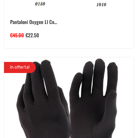
Pantaloni Oxygen Ll Co...
€
45.00
€
22.50
In offerta!