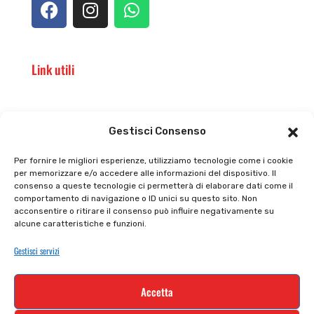
Link utili
Il punto vendita
Carrello
Gestisci Consenso
Il mio account
checkout
Per fornire le migliori esperienze, utilizziamo tecnologie come i cookie
per memorizzare e/o accedere alle informazioni del dispositivo. Il
Privacy policy
Tutti prodotti
consenso a queste tecnologie ci permetterà di elaborare dati come il
comportamento di navigazione o ID unici su questo sito. Non
Cookie policy
Termini e condizioni
acconsentire o ritirare il consenso può influire negativamente su
alcune caratteristiche e funzioni.
Supporto e contatti
Resi e rimborsi
Gestisci servizi
Newsletter
Accetta
Iscriviti alla nostra newsletter e rimani