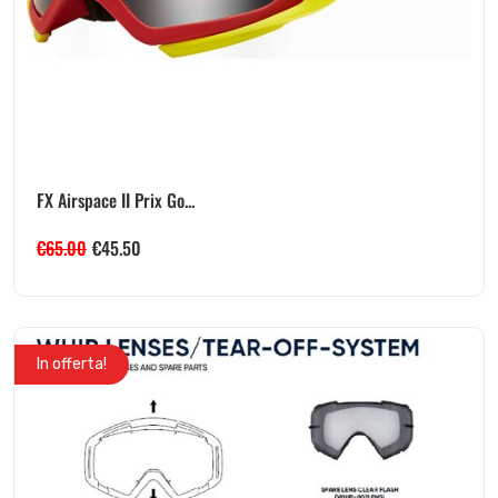
FX Airspace II Prix Go...
€
65.00
€
45.50
In offerta!