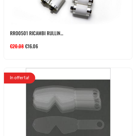
RRO0501 RICAMBI RULLIN...
€
20.08
€
16.06
In offerta!